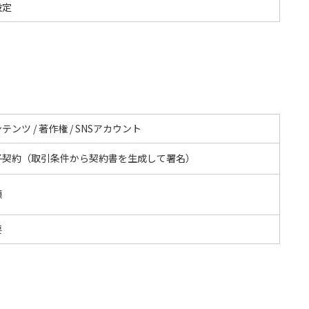
設定
テンツ / 著作権 / SNSアカウント
子契約（取引条件から契約書を生成して署名）
額
要