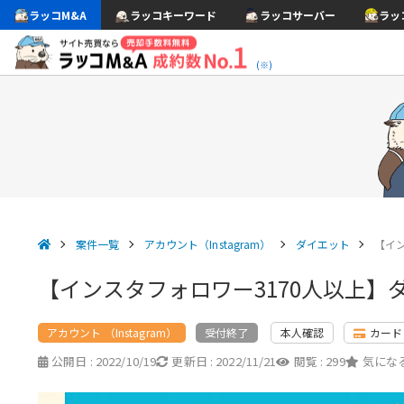
ラッコM&A
ラッコキーワード
ラッコサーバー
ラッ
(※)
案件一覧
アカウント（Instagram）
ダイエット
【イ
【インスタフォロワー3170人以上
アカウント （Instagram）
本人確認
カード
受付終了
公開日 :
2022/10/19
更新日 :
2022/11/21
閲覧 :
299
気になる