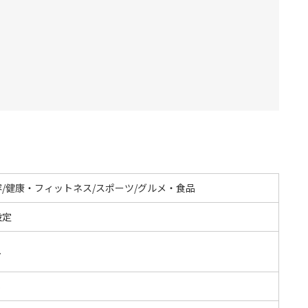
容/健康・フィットネス/スポーツ/グルメ・食品
設定
し
S