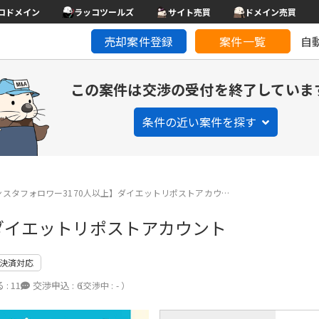
コドメイン
ラッコツールズ
サイト売買
ドメイン売買
売却案件登録
案件一覧
自
この案件は交渉の受付を終了していま
条件の近い案件を探す
ンスタフォロワー3170人以上】ダイエットリポストアカウ…
】ダイエットリポストアカウント
決済対応
 :
11
交渉申込 :
6
（交渉中 : - ）