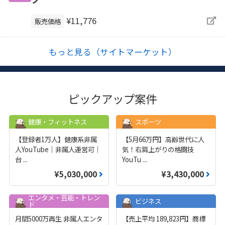
¥11,776
販売価格
もっと見る（サイトマーケット）
ピックアップ案件
健康・フィットネス
スポーツ
【登録者1万人】健康系非属
【5月66万円】高齢世代に人
人YouTube｜非属人運営可｜
気！右肩上がりの格闘技
台
...
YouTu
...
¥5,030,000
¥3,430,000
エンタメ・芸能・トレン
ビジネス
ド
月間5000万再生 非属人エンタ
【売上平均 189,823円】商標