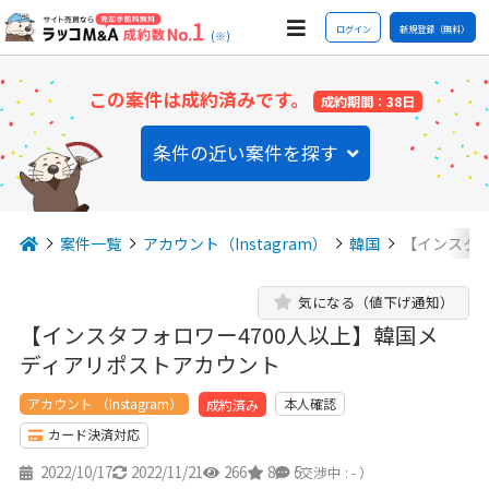
ログイン
新規登録（無料）
(※)
この案件は成約済みです。
成約期間：38日
条件の近い案件を探す
案件一覧
アカウント（Instagram）
韓国
【インスタフ
気になる（値下げ通知）
【インスタフォロワー4700人以上】韓国メ
ディアリポストアカウント
アカウント （Instagram）
本人確認
成約済み
カード決済対応
2022/10/17
2022/11/21
266
8
5
（交渉中 : - ）