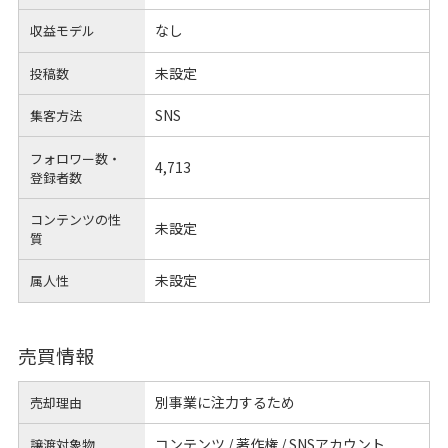
なし
収益モデル
未設定
投稿数
SNS
集客方法
フォロワー数・
4,713
登録者数
コンテンツの性
未設定
質
未設定
属人性
売買情報
別事業に注力するため
売却理由
コンテンツ / 著作権 / SNSアカウント
譲渡対象物