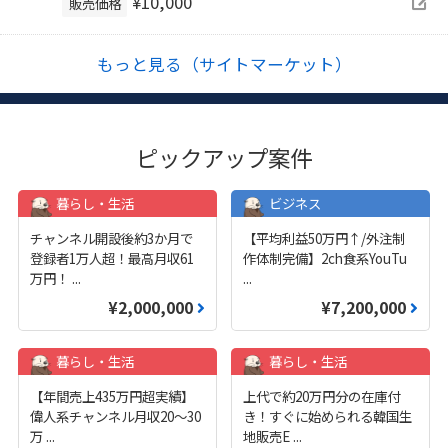
¥10,000
販売価格
もっと見る（サイトマーケット）
ピックアップ案件
暮らし・生活
ビジネス
チャンネル開設後約3か月で
【平均利益50万円↑/外注制
登録者1万人超！最高月収61
作体制完備】2ch食系YouTu
万円！
...
...
¥2,000,000
¥7,200,000
暮らし・生活
暮らし・生活
【年間売上435万円超実績】
上代で約20万円分の在庫付
偉人系チャンネル月収20～30
き！すぐに始められる韓国生
万
...
地販売E
...