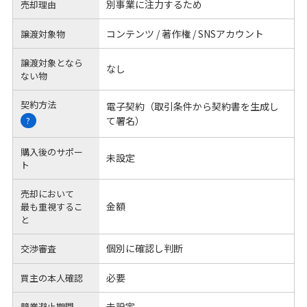
別事業に注力するため
売却理由
コンテンツ / 著作権 / SNSアカウント
譲渡対象物
譲渡対象となら
なし
ない物
契約方法
電子契約（取引条件から契約書を生成し
て署名）
?
購入後のサポー
未設定
ト
売却において
金額
最も重視するこ
と
個別に確認し判断
交渉審査
必要
買主の本人確認
未設定
競業避止期間