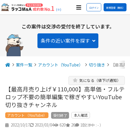
ログイン
新規登録（無料）
(※)
この案件は交渉の受付を終了しています。
条件の近い案件を探す
案件一覧
アカウント（YouTube）
切り抜き
【最高月売
気になる（値下げ通知）
【最高月売り上げ￥110,000】高単価・フルテ
ロップ不要の簡単編集で稼ぎやすいYouTube
切り抜きチャンネル
アカウント （YouTube）
本人確認
受付終了
2022/10/17
2023/03/04
620
26
15
（交渉中 : - ）