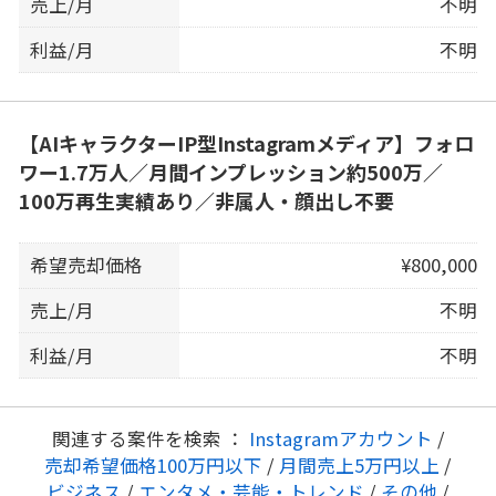
売上/月
不明
利益/月
不明
【AIキャラクターIP型Instagramメディア】フォロ
ワー1.7万人／月間インプレッション約500万／
100万再生実績あり／非属人・顔出し不要
希望売却価格
¥800,000
売上/月
不明
利益/月
不明
関連する案件を検索 ：
Instagramアカウント
/
売却希望価格100万円以下
/
月間売上5万円以上
/
ビジネス
/
エンタメ・芸能・トレンド
/
その他
/