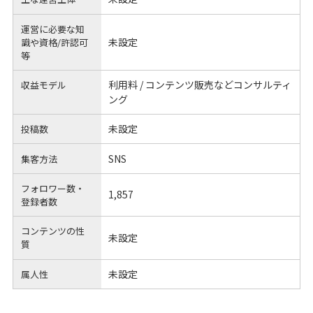
運営に必要な知
未設定
識や
資格/許認可
等
利用料 / コンテンツ販売などコンサルティ
収益モデル
ング
未設定
投稿数
SNS
集客方法
フォロワー数・
1,857
登録者数
コンテンツの性
未設定
質
未設定
属人性