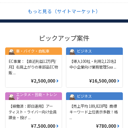
もっと見る（サイトマーケット）
ピックアップ案件
車・バイク・自転車
ビジネス
EC事業：【直近利益12万円/
【導入100社・利用2,123名】
月】右肩上がりの車部品EC物
中小企業向け業務管理Saa
...
販
...
¥2,500,000
¥16,500,000
エンタメ・芸能・トレン
ビジネス
ド
【稼働済：即日運用】アー
【売上平均 189,823円】商標
ティスト・ライバー向け会員
キーワード上位表示多数！格
課金・投げ
...
...
¥7,500,000
¥780,000