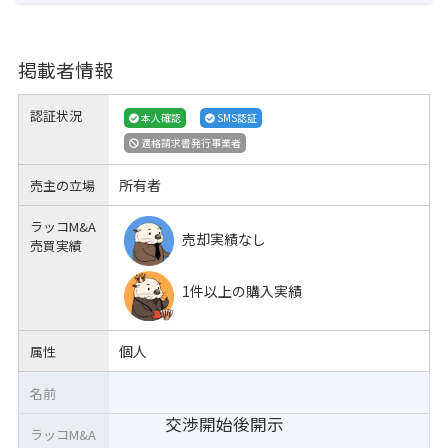
掲載者情報
認証状況
本人確認
SMS認証
適格請求書発行事業者
所有者
売主の立場
ラッコM&A
売却実績なし
売買実績
1件以上の購入実績
個人
属性
名前
交渉開始後開示
ラッコM&A