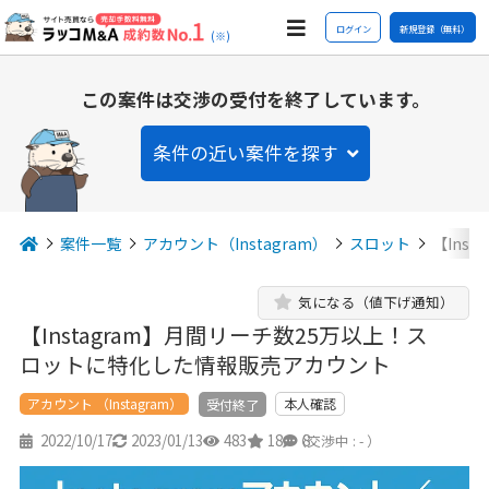
ログイン
新規登録（無料）
(※)
この案件は交渉の受付を終了しています。
条件の近い案件を探す
案件一覧
アカウント（Instagram）
スロット
【Ins
気になる（値下げ通知）
【Instagram】月間リーチ数25万以上！ス
ロットに特化した情報販売アカウント
アカウント （Instagram）
本人確認
受付終了
2022/10/17
2023/01/13
483
18
8
（交渉中 : - ）