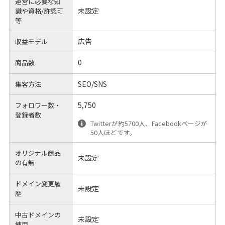
運営に必要な知
未設定
識や
資格/許認可
等
広告
収益モデル
0
商品数
SEO/SNS
集客方法
5,750
フォロワー数・
登録者数
Twitterが約5700人、Facebookページが
50人ほどです。
オリジナル商品
未設定
の有無
ドメイン変更履
未設定
歴
中古ドメインの
未設定
使用