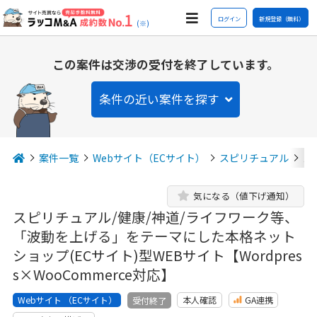
ログイン
新規登録（無料）
(※)
この案件は交渉の受付を終了しています。
条件の近い案件を探す
案件一覧
Webサイト（ECサイト）
スピリチュアル
ス
気になる（値下げ通知）
スピリチュアル/健康/神道/ライフワーク等、
「波動を上げる」をテーマにした本格ネット
ショップ(ECサイト)型WEBサイト【Wordpres
s×WooCommerce対応】
Webサイト （ECサイト）
本人確認
GA連携
受付終了