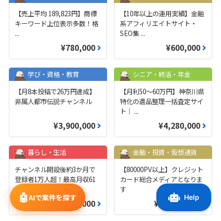
【売上平均 189,823円】商標
【10年以上の運用実績】金融
キーワード上位表示多数！格
系アフィリエイトサイト・
...
SEO集
...
¥780,000
¥600,000
学び・資格・教育
シニア・終活・年金
【月8本投稿で26万円達成】
【月利50〜60万円】神奈川県
非属人都市伝説チャンネル
特化の遺品整理一括査定サイ
ト｜
...
¥3,900,000
¥4,280,000
暮らし・生活
金融・投資・仮想通貨
チャンネル開設後約3か月で
【80000PV以上】クレジット
登録者1万人超！最高月収61
カード総合メディアとなりま
万円！
...
す
🤖
AIで案件を探す
¥2,000,000
¥24,800,000