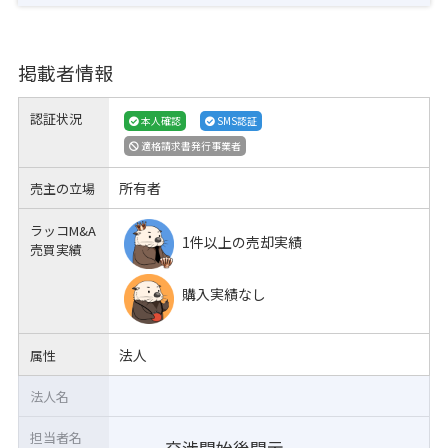
掲載者情報
認証状況
本人確認
SMS認証
適格請求書発行事業者
所有者
売主の立場
ラッコM&A
1件以上の売却実績
売買実績
購入実績なし
法人
属性
法人名
担当者名
交渉開始後開示