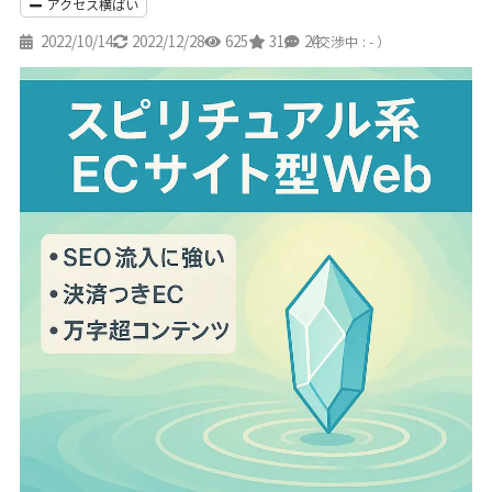
アクセス横ばい
2022/10/14
2022/12/28
625
31
24
（交渉中 : - ）