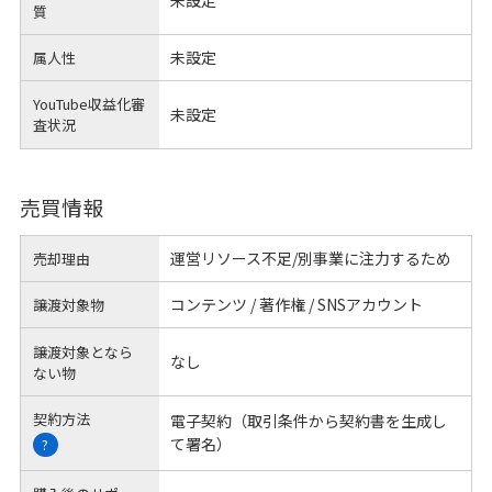
未設定
質
未設定
属人性
YouTube収益化審
未設定
査状況
売買情報
運営リソース不足/別事業に注力するため
売却理由
コンテンツ / 著作権 / SNSアカウント
譲渡対象物
譲渡対象となら
なし
ない物
契約方法
電子契約（取引条件から契約書を生成し
て署名）
?