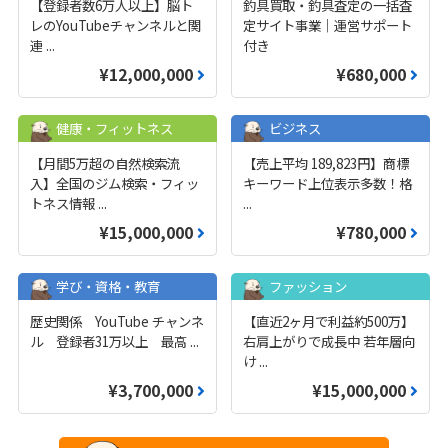
【登録者数6万人以上】脳ト
釣具買取・釣具査定の一括査
レのYouTubeチャンネルと関
定サイト事業｜運営サポート
連
...
付き
¥12,000,000
¥680,000
健康・フィットネス
ビジネス
【月間5万超の自然検索流
【売上平均 189,823円】商標
入】全国のジム検索・フィッ
キーワード上位表示多数！格
トネス情報
...
...
¥15,000,000
¥780,000
学び・資格・教育
ファッション
歴史関係 YouTube チャンネ
【直近2ヶ月で利益約500万】
ル 登録者31万以上 最高
...
右肩上がりで成長中 若年層向
け
...
¥3,700,000
¥15,000,000