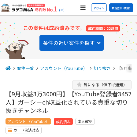
ログイン
新規登録（無料）
(※)
この案件は成約済みです。
成約期間：22時間
条件の近い案件を探す
案件一覧
アカウント（YouTube）
切り抜き
【9月収益3
気になる（値下げ通知）
【9月収益3万3000円】【YouTube登録者3452
人】ガーシーch収益化されている貴重な切り
抜きチャンネル
アカウント （YouTube）
本人確認
成約済み
カード決済対応