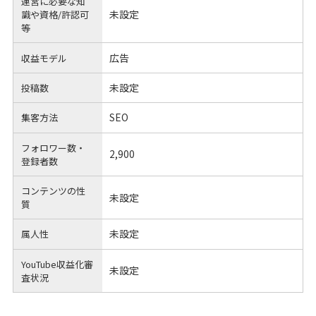
運営に必要な知
未設定
識や
資格/許認可
等
広告
収益モデル
未設定
投稿数
SEO
集客方法
フォロワー数・
2,900
登録者数
コンテンツの性
未設定
質
未設定
属人性
YouTube収益化審
未設定
査状況