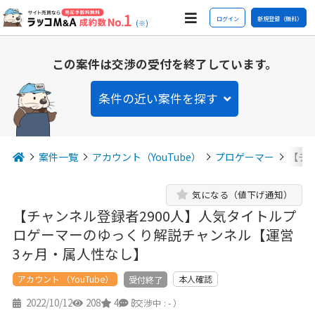
ログイン
新規登録（無料）
(※)
この案件は交渉の受付を終了しています。
条件の近い案件を探す
案件一覧
アカウント（YouTube）
プロゲーマー
【チ
気になる（値下げ通知）
【チャンネル登録者2900人】人気タイトルプ
ロゲーマーのゆっくり解説チャンネル【運営
3ヶ月・属人性なし】
アカウント （YouTube）
本人確認
受付終了
2022/10/12
208
4
3
（交渉中 : - ）