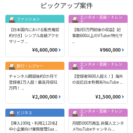
ピックアップ案件
エンタメ・芸能・トレン
ファッション
ド
【日本国内における販売権契
【毎月5万円前後の収益】記
約付き】シンプル高級アクセ
事数600以上のVTuber特化サ
サリーブ
...
...
¥6,600,000
¥960,000
エンタメ・芸能・トレン
旅行・レジャー
ド
チャンネル開設後約3か月で
【登録者9600人超え！】海外
登録者1万人超！最高月収61
の反応日本称賛系YouTube
...
万円！
...
¥2,000,000
¥1,500,000
エンタメ・芸能・トレン
ビジネス
ド
【導入100社・利用2,123名】
月間5000万再生 非属人エンタ
中小企業向け業務管理Saa
...
メYouTubeチャンネル
...