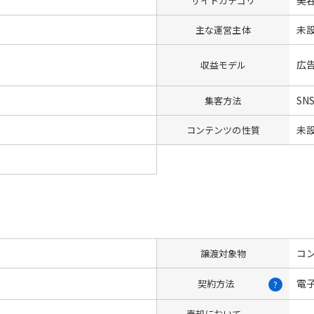
サイトカテゴリ
未
主な運営主体
広
収益モデル
SN
集客方法
未
コンテンツの性質
コン
譲渡対象物
電
契約方法
?
売却において