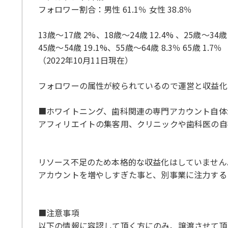
フォロワー割合：男性 61.1％ 女性 38.8％
13歳〜17歳 2%、18歳〜24歳 12.4% 、25歳〜34歳 
45歳〜54歳 19.1%、55歳～64歳 8.3％ 65歳 1.7％
（2022年10月11日現在）
フォロワーの属性が絞られているので運営と収益化
■ホワイトニング、歯科関連の専門アカウント自体
アフィリエイトの集客用、クリニックや歯科医の自
リソース不足のため本格的な収益化はしていません
アカウントを増やしすぎた事と、別事業に注力する
■注意事項
以下の情報に容認して頂く方にのみ、譲渡させて頂