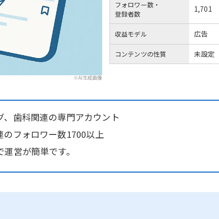
フォロワー数・
1,701
登録者数
広告
収益モデル
未設定
コンテンツの性質
※AI生成画像
グ、歯科関連の専門アカウント
のフォロワー数1700以上
で運営が簡単です。