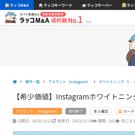
ラッコM&A
ラッコキーワード
ラッコサーバー
ラッ
(※)
案件一覧
アカウント（Instagram）
ホワイトニング
【希少価値】Instagramホワイト
アカウント （Instagram）
本人確認
カード
受付終了
公開日 :
2022/10/11
更新日 :
2022/11/29
閲覧 :
582
気になる