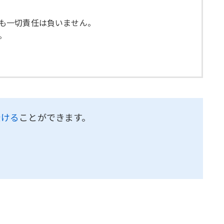
ても一切責任は負いません。
。
受ける
ことができます。