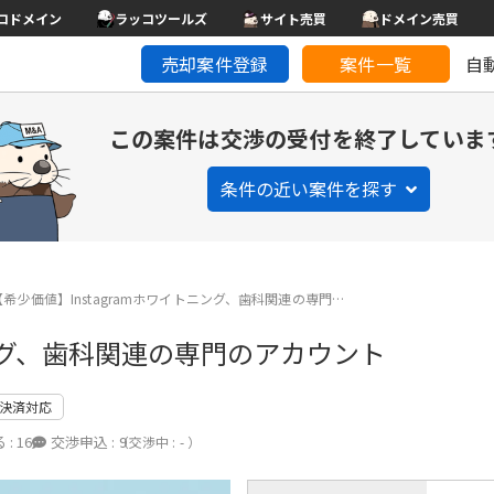
コドメイン
ラッコツールズ
サイト売買
ドメイン売買
売却案件登録
案件一覧
自
この案件は交渉の受付を終了していま
条件の近い案件を探す
【希少価値】Instagramホワイトニング、歯科関連の専門…
ニング、歯科関連の専門のアカウント
決済対応
 :
16
交渉申込 :
9
（交渉中 : - ）