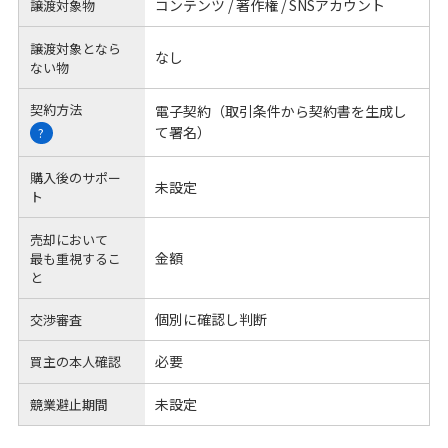
コンテンツ / 著作権 / SNSアカウント
譲渡対象物
譲渡対象となら
なし
ない物
契約方法
電子契約（取引条件から契約書を生成し
て署名）
?
購入後のサポー
未設定
ト
売却において
金額
最も重視するこ
と
個別に確認し判断
交渉審査
必要
買主の本人確認
未設定
競業避止期間