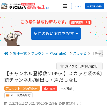
ログイン
新規登録（無料）
(※)
この案件は成約済みです。
成約期間：4日
条件の近い案件を探す
案件一覧
アカウント（YouTube）
スカッと
【チャンネ
気になる（値下げ通知）
【チャンネル登録数 2199人】スカッと系の朗
読チャンネル/顔出し・声だしなし
アカウント （YouTube）
本人確認
成約済み
カード決済対応
2022/10/11
2022/10/10
239
15
8
（交渉中 : - ）