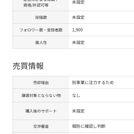
未設定
資格/許認可等
未設定
投稿数
1,900
フォロワー数・登録者数
未設定
属人性
売買情報
別事業に注力するため
売却理由
なし
譲渡対象とならない物
未設定
購入後のサポート
個別に確認し判断
交渉審査