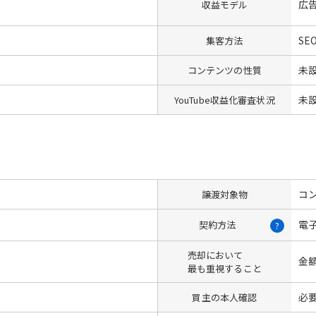
広
収益モデル
SE
集客方法
未
コンテンツの性質
未
YouTube収益化審査状況
コン
譲渡対象物
電
契約方法
?
売却において
金
最も重視すること
必
買主の本人確認