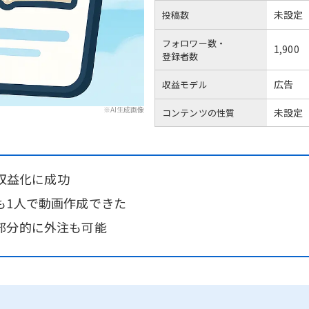
未設定
投稿数
フォロワー数・
1,900
登録者数
広告
収益モデル
※AI生成画像
未設定
コンテンツの性質
に収益化に成功
も1人で動画作成できた
部分的に外注も可能