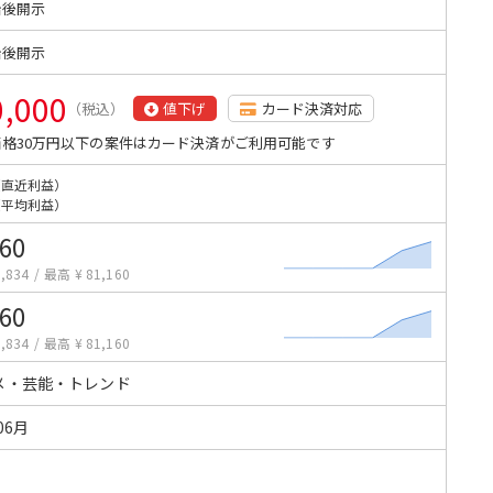
始後開示
始後開示
0,000
（税込）
値下げ
カード決済対応
格30万円以下の案件はカード決済がご利用可能です
（直近利益）
（平均利益）
160
,834
/
最高 ¥ 81,160
160
,834
/
最高 ¥ 81,160
メ・芸能・トレンド
06月