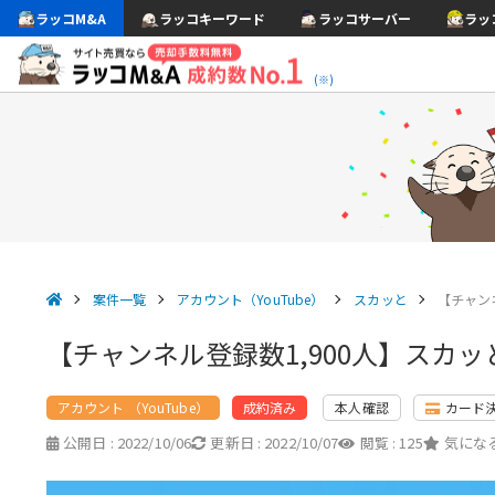
ラッコM&A
ラッコキーワード
ラッコサーバー
ラッ
(※)
案件一覧
アカウント（YouTube）
スカッと
【チャン
【チャンネル登録数1,900人】スカ
アカウント （YouTube）
本人確認
カード
成約済み
公開日 :
2022/10/06
更新日 :
2022/10/07
閲覧 :
125
気になる