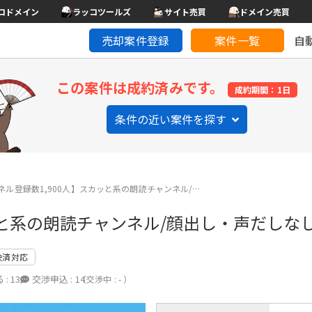
コドメイン
ラッコツールズ
サイト売買
ドメイン売買
売却案件登録
案件一覧
自
この案件は成約済みです。
成約期間：1日
条件の近い案件を探す
ネル登録数1,900人】スカッと系の朗読チャンネル/…
ッと系の朗読チャンネル/顔出し・声だしな
決済対応
 :
13
交渉申込 :
14
（交渉中 : - ）