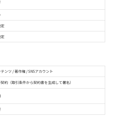
告
O
設定
設定
テンツ / 著作権 / SNSアカウント
子契約（取引条件から契約書を生成して署名）
額
要