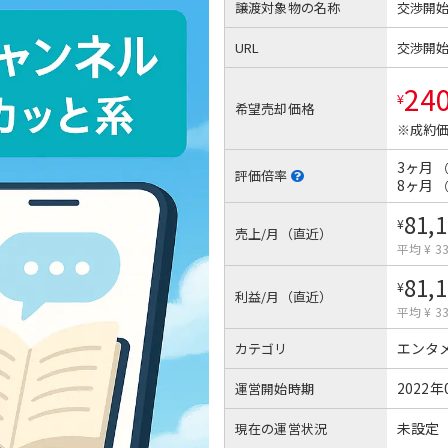
譲渡対象物の名称
交渉開
URL
交渉開
24
¥
希望売却価格
※成約価
3ヶ月
評価倍率
8ヶ月
81,
¥
売上/月（直近）
平均 ¥ 33
81,
¥
利益/月（直近）
平均 ¥ 33
エンタ
カテゴリ
2022年
運営開始時期
未設定
現在の運営状況