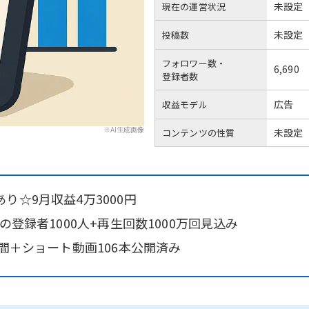
未設定
現在の運営状況
未設定
投稿数
フォロワー数・
6,690
登録者数
広告
収益モデル
※AI生成画像
未設定
コンテンツの性質
り☆9月収益4万3000円
の登録者1000人+再生回数1000万回見込み
時間＋ショート動画106本公開済み