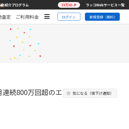
紹介プログラム
35万ID 🎉
ラッコWebサービス一覧
動査定
ご利用料金
ログイン
新規登録（無料）
月連続800万回超のエ
気になる（値下げ通知）