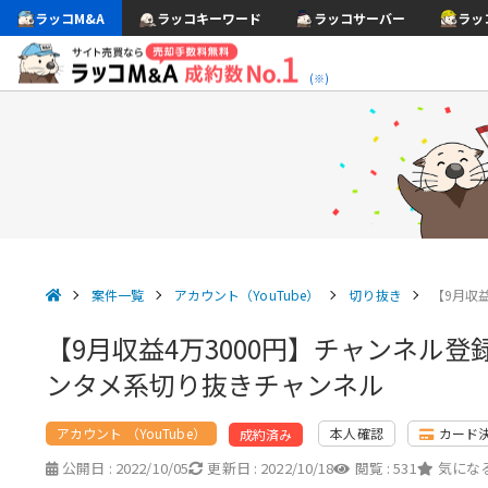
ラッコM&A
ラッコキーワード
ラッコサーバー
ラッ
(※)
案件一覧
アカウント（YouTube）
切り抜き
【9月収
【9月収益4万3000円】チャンネル登
ンタメ系切り抜きチャンネル
アカウント （YouTube）
本人確認
カード
成約済み
公開日 :
2022/10/05
更新日 :
2022/10/18
閲覧 :
531
気になる