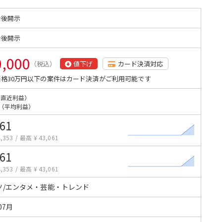
始後開示
始後開示
0,000
（税込）
値下げ
カード決済対応
格30万円以下の案件はカード決済がご利用可能です
（直近利益）
（平均利益）
061
,353
/
最高 ¥ 43,061
061
,353
/
最高 ¥ 43,061
ツ/エンタメ・芸能・トレンド
07月