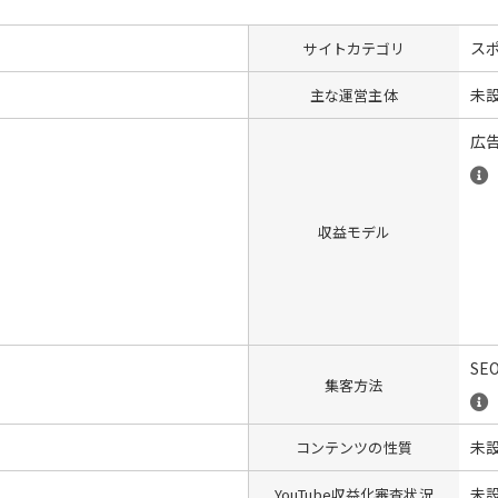
ス
サイトカテゴリ
未
主な運営主体
広
収益モデル
SE
集客方法
未
コンテンツの性質
未
YouTube収益化審査状況