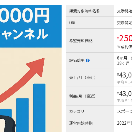
譲渡対象物の名称
交渉開
URL
交渉開
25
¥
希望売却価格
※成約価
6ヶ月
評価倍率
18ヶ月
43,
¥
売上/月（直近）
平均 ¥ 14
43,
¥
利益/月（直近）
平均 ¥ 14
スポー
カテゴリ
2022年
運営開始時期