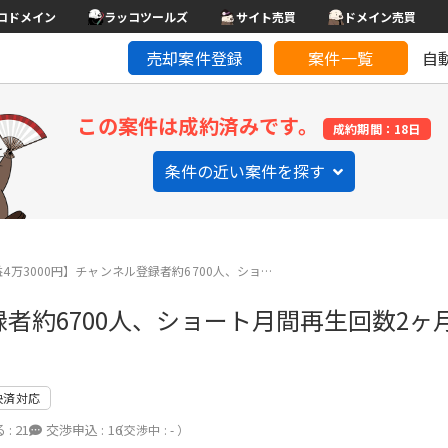
コドメイン
ラッコツールズ
サイト売買
ドメイン売買
売却案件登録
案件一覧
自
この案件は成約済みです。
成約期間：18日
条件の近い案件を探す
益4万3000円】チャンネル登録者約6700人、ショ…
録者約6700人、ショート月間再生回数2ヶ
決済対応
 :
21
交渉申込 :
16
（交渉中 : - ）