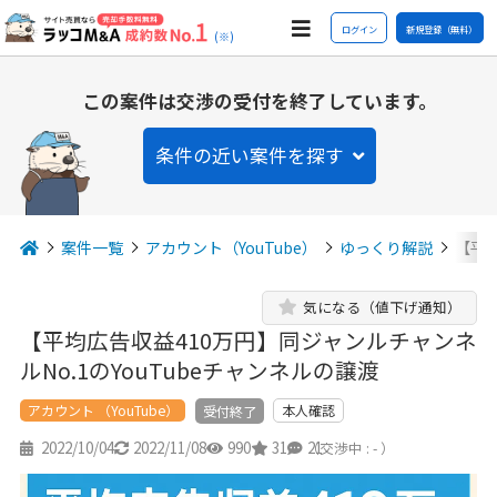
ログイン
新規登録（無料）
(※)
この案件は交渉の受付を終了しています。
条件の近い案件を探す
案件一覧
アカウント（YouTube）
ゆっくり解説
【平均
気になる（値下げ通知）
【平均広告収益410万円】同ジャンルチャンネ
ルNo.1のYouTubeチャンネルの譲渡
アカウント （YouTube）
本人確認
受付終了
2022/10/04
2022/11/08
990
31
21
（交渉中 : - ）