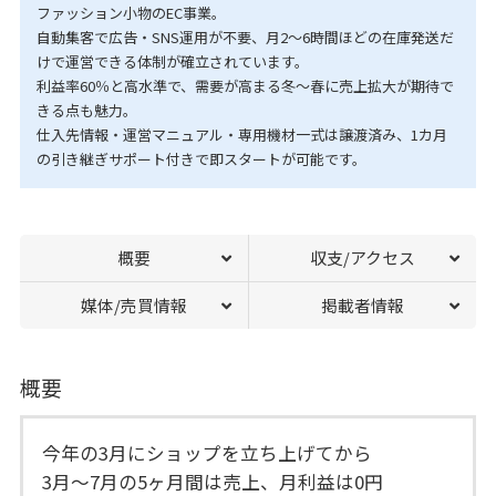
ファッション小物のEC事業。
自動集客で広告・SNS運用が不要、月2〜6時間ほどの在庫発送だ
けで運営できる体制が確立されています。
利益率60％と高水準で、需要が高まる冬〜春に売上拡大が期待で
きる点も魅力。
仕入先情報・運営マニュアル・専用機材一式は譲渡済み、1カ月
の引き継ぎサポート付きで即スタートが可能です。
概要
収支/アクセス
媒体/売買情報
掲載者情報
概要
今年の3月にショップを立ち上げてから
3月〜7月の5ヶ月間は売上、月利益は0円