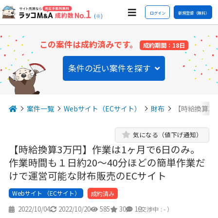
ログイン
新規登録（無料）
(※)
この案件は成約済みです。
成約期間：18日
条件の近い案件を探す
案件一覧
Webサイト（ECサイト）
財布
【時給換算3
気になる（値下げ通知）
【時給換算3万円】作業は1ヶ月で6日のみ。
作業時間も１日約20〜40分ほどの簡単作業だ
けで運営可能な財布販売のECサイト
Webサイト （ECサイト）
成約済み
2022/10/04
2022/10/20
585
30
19
（交渉中 : - ）