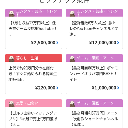
エンタメ・芸能・トレン
エンタメ・芸能・トレン
ド
ド
【7月も収益27万円以上】任
【登録者数6万人以上】脳ト
天堂ゲーム反応集YouTube！
レのYouTubeチャンネルと関
...
連
...
¥2,500,000
¥12,000,000
暮らし・生活
ゲーム・漫画・アニメ
上代で約20万円分の在庫付
【最高月商80万以上】ポケモ
き！すぐに始められる韓国生
ンカードオリパ専門BASEサ
地販売E
...
イト
...
¥220,000
¥1,000,000
恋愛・出会い
ゲーム・漫画・アニメ
【ゴルフ出会いマッチングア
【最高月粗利57万円】アニメ
プリ】3ヶ月で売上9万円獲得
二次創作ショートチャンネル
（20
...
【鬼滅
...