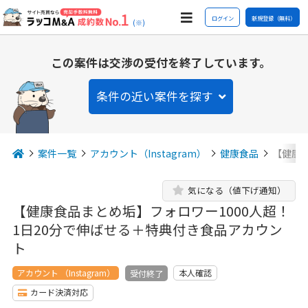
ログイン
新規登録（無料）
(※)
この案件は交渉の受付を終了しています。
条件の近い案件を探す
案件一覧
アカウント（Instagram）
健康食品
【健康食
気になる（値下げ通知）
【健康食品まとめ垢】フォロワー1000人超！
1日20分で伸ばせる＋特典付き食品アカウン
ト
アカウント （Instagram）
本人確認
受付終了
カード決済対応