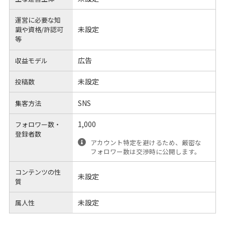
運営に必要な知
未設定
識や
資格/許認可
等
広告
収益モデル
未設定
投稿数
SNS
集客方法
1,000
フォロワー数・
登録者数
アカウント特定を避けるため、厳密な
フォロワー数は交渉時に公開します。
コンテンツの性
未設定
質
未設定
属人性