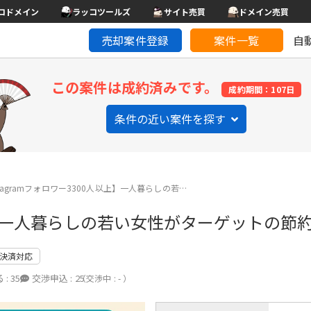
コドメイン
ラッコツールズ
サイト売買
ドメイン売買
売却案件登録
案件一覧
自
この案件は成約済みです。
成約期間：107日
条件の近い案件を探す
stagramフォロワー3300人以上】一人暮らしの若…
人以上】一人暮らしの若い女性がターゲットの節
決済対応
 :
35
交渉申込 :
25
（交渉中 : - ）