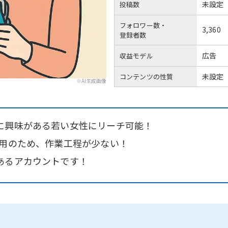
未設定
投稿数
フォロワー数・
3,360
登録者数
広告
収益モデル
未設定
コンテンツの性質
※AI生成画像
に興味がある若い女性にリーチ可能！
運用のため、作業工程が少ない！
あるアカウントです！