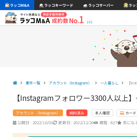
ラッコM&A
ラッコキーワード
ラッコサーバー
ラッ
(※)
案件一覧
アカウント（Instagram）
一人暮らし
【In
【Instagramフォロワー3300
アカウント （Instagram）
本人確認
カード
成約済み
公開日 :
2022/10/03
更新日 :
2022/12/20
閲覧 :
627
気になる