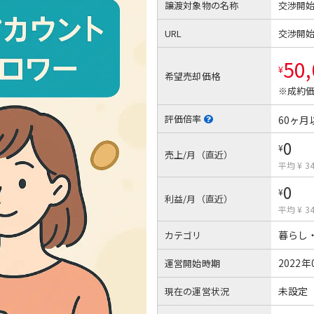
譲渡対象物の名称
交渉開
URL
交渉開
50
¥
希望売却価格
※成約価
評価倍率
60ヶ月
0
¥
売上/月（直近）
平均 ¥ 3
0
¥
利益/月（直近）
平均 ¥ 3
暮らし
カテゴリ
2022年
運営開始時期
未設定
現在の運営状況