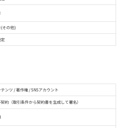
告
(その他)
設定
テンツ / 著作権 / SNSアカウント
子契約（取引条件から契約書を生成して署名）
額