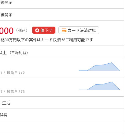
始後開示
始後開示
,000
（税込）
値下げ
カード決済対応
格30万円以下の案件はカード決済がご利用可能です
以上
（平均利益）
47
/
最高 ¥ 876
47
/
最高 ¥ 876
・生活
04月