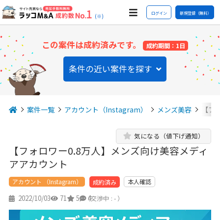
ログイン
新規登録（無料）
(※)
この案件は成約済みです。
成約期間：1日
条件の近い案件を探す
案件一覧
アカウント（Instagram）
メンズ美容
【フ
気になる（値下げ通知）
【フォロワー0.8万人】メンズ向け美容メディ
アアカウント
アカウント （Instagram）
本人確認
成約済み
2022/10/03
71
5
4
（交渉中 : - ）