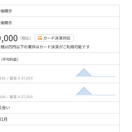
始後開示
始後開示
0,000
（税込）
カード決済対応
格30万円以下の案件はカード決済がご利用可能です
（平均利益）
166
/
最高 ¥ 37,000
166
/
最高 ¥ 37,000
出会い
01月