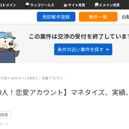
コドメイン
ラッコツールズ
サイト売買
ドメイン売買
売却案件登録
案件一覧
自
この案件は交渉の受付を終了していま
条件の近い案件を探す
KTOKフォロワー12400人！恋愛アカウン…
2400人！恋愛アカウント】マネタイズ、実
済対応
: - ）