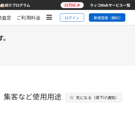
紹介プログラム
35万ID 🎉
ラッコWebサービス一覧
動査定
ご利用料金
ログイン
新規登録（無料）
す。
績、集客など使用用途
気になる（値下げ通知）