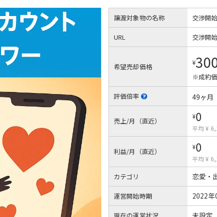
譲渡対象物の名称
交渉開
URL
交渉開
30
¥
希望売却価格
※成約価
評価倍率
49ヶ月
0
¥
売上/月（直近）
平均 ¥ 6,
0
¥
利益/月（直近）
平均 ¥ 6,
恋愛・
カテゴリ
2022年
運営開始時期
未設定
現在の運営状況