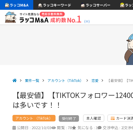
ラッコM&A
ラッコキーワード
ラッコサーバー
ラッ
(※)
案件一覧
アカウント（TikTok）
恋愛
【最安値】【TI
【最安値】【TIKTOKフォロワー1
は多いです！！
アカウント （TikTok）
本人確認
カード決
受付終了
公開日 :
2022/10/03
閲覧 :
78
気になる :
3
交渉申込 :
2
（交渉中 