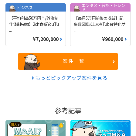
エンタメ・芸能・トレン
ビジネス
ド
【平均利益50万円↑/外注制
【毎月5万円前後の収益】記
作体制完備】2ch食系YouTu
事数600以上のVTuber特化サ
...
...
¥7,200,000
¥960,000
案件一覧
もっとピックアップ案件を見る
参考記事