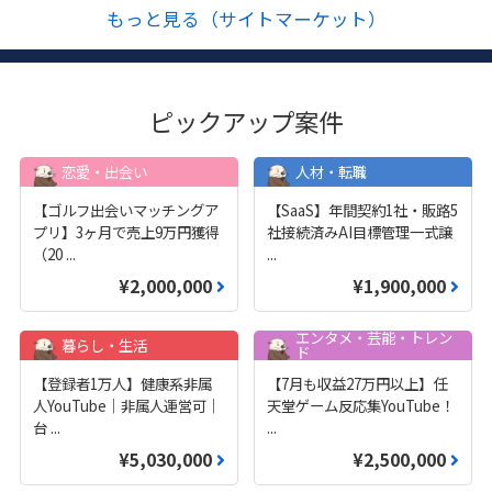
もっと見る（サイトマーケット）
ピックアップ案件
恋愛・出会い
人材・転職
【ゴルフ出会いマッチングア
【SaaS】年間契約1社・販路5
プリ】3ヶ月で売上9万円獲得
社接続済みAI目標管理一式譲
（20
...
...
¥2,000,000
¥1,900,000
エンタメ・芸能・トレン
暮らし・生活
ド
【登録者1万人】健康系非属
【7月も収益27万円以上】任
人YouTube｜非属人運営可｜
天堂ゲーム反応集YouTube！
台
...
...
¥5,030,000
¥2,500,000