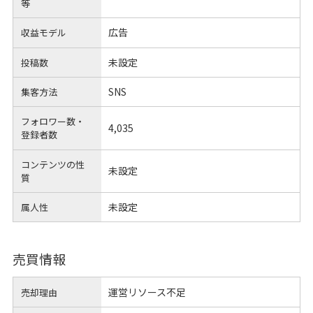
等
広告
収益モデル
未設定
投稿数
SNS
集客方法
フォロワー数・
4,035
登録者数
コンテンツの性
未設定
質
未設定
属人性
売買情報
運営リソース不足
売却理由