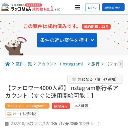
ログイン
新規登録（無料）
(※)
この案件は成約済みです。
成約期間：83日
条件の近い案件を探す
案件一覧
アカウント（Instagram）
旅行
【フォロワー
気になる（値下げ通知）
【フォロワー4000人超】Instagram旅行系ア
カウント【すぐに運用開始可能！】
アカウント （Instagram）
本人確認
成約済み
カード決済対応
2022/10/03
2022/12/13
717
38
31
（交渉中 : - ）