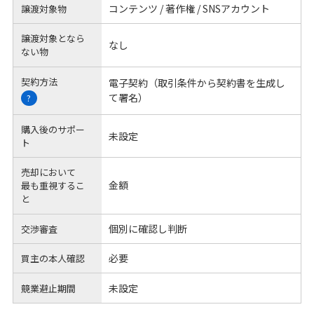
コンテンツ / 著作権 / SNSアカウント
譲渡対象物
譲渡対象となら
なし
ない物
契約方法
電子契約（取引条件から契約書を生成し
て署名）
?
購入後のサポー
未設定
ト
売却において
金額
最も重視するこ
と
個別に確認し判断
交渉審査
必要
買主の本人確認
未設定
競業避止期間