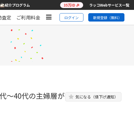
紹介プログラム
35万ID 🎉
ラッコWebサービス一覧
動査定
ご利用料金
ログイン
新規登録（無料）
0代～40代の主婦層が
気になる（値下げ通知）