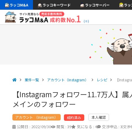
ラッコM&A
ラッコキーワード
ラッコサーバー
ラッ
(※)
案件一覧
アカウント（Instagram）
レシピ
【Inst
【Instagramフォロワー11.7万
メインのフォロワー
アカウント （Instagram）
本人確認
成約済み
公開日 :
2022/09/30
閲覧 :
39
気になる :
4
交渉申込 :
3
（交渉中 