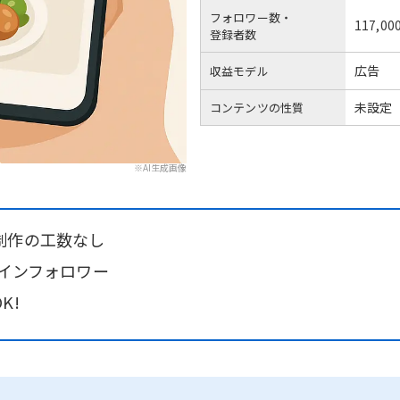
フォロワー数・
117,00
登録者数
広告
収益モデル
未設定
コンテンツの性質
※AI生成画像
制作の工数なし
メインフォロワー
K!