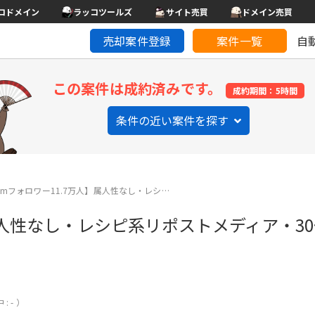
コドメイン
ラッコツールズ
サイト売買
ドメイン売買
売却案件登録
案件一覧
自
この案件は成約済みです。
成約期間：5時間
条件の近い案件を探す
agramフォロワー11.7万人】属人性なし・レシ…
人】属人性なし・レシピ系リポストメディア・3
: - ）