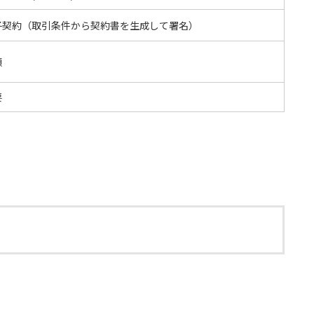
子契約（取引条件から契約書を生成して署名）
額
要