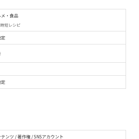
ルメ・食品
時短レシピ
設定
告
S
設定
テンツ / 著作権 / SNSアカウント