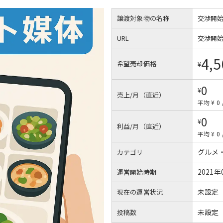
譲渡対象物の名称
交渉開
URL
交渉開
4,5
希望売却価格
¥
0
¥
売上/月（直近）
平均 ¥ 0
0
¥
利益/月（直近）
平均 ¥ 0
グルメ
カテゴリ
2021年
運営開始時期
未設定
現在の運営状況
未設定
投稿数