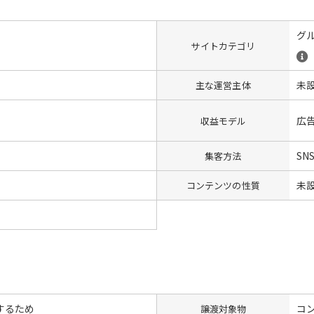
グ
サイトカテゴリ
未
主な運営主体
広
収益モデル
SN
集客方法
未
コンテンツの性質
するため
コン
譲渡対象物