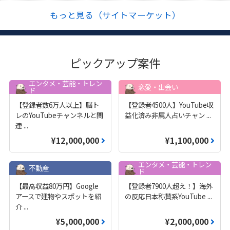
もっと見る（サイトマーケット）
ピックアップ案件
エンタメ・芸能・トレン
恋愛・出会い
ド
【登録者数6万人以上】脳ト
【登録者4500人】YouTube収
レのYouTubeチャンネルと関
益化済み非属人占いチャン
...
連
...
¥12,000,000
¥1,100,000
エンタメ・芸能・トレン
不動産
ド
【最高収益80万円】Google
【登録者7900人超え！】海外
アースで建物やスポットを紹
の反応日本称賛系YouTube
...
介
...
¥5,000,000
¥2,000,000