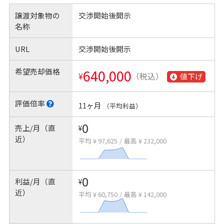
譲渡対象物の
交渉開始後開示
名称
URL
交渉開始後開示
希望売却価格
640,000
¥
（税込）
値下げ
評価倍率
11ヶ月
（平均利益）
0
売上/月（直
¥
近）
平均 ¥ 97,625
/
最高 ¥ 232,000
0
利益/月（直
¥
近）
平均 ¥ 60,750
/
最高 ¥ 142,000