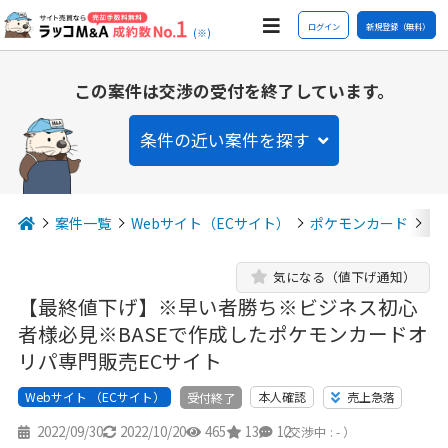
ログイン
新規登録（無料）
(※)
この案件は交渉の受付を終了しています。
条件の近い案件を探す
案件一覧
Webサイト（ECサイト）
ポケモンカード
【
気になる（値下げ通知）
【最終値下げ】※早い者勝ち※ビジネス初心
者様必見※BASEで作成したポケモンカードオ
リパ専門販売ECサイト
Webサイト （ECサイト）
本人確認
売上急落
受付終了
2022/09/30
2022/10/20
465
13
12
（交渉中 : - ）