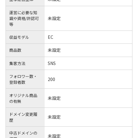
運営に必要な知
未設定
識や
資格/許認可
等
EC
収益モデル
未設定
商品数
SNS
集客方法
フォロワー数・
200
登録者数
オリジナル商品
未設定
の有無
ドメイン変更履
未設定
歴
中古ドメインの
未設定