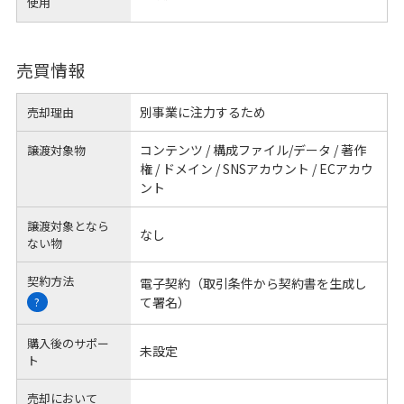
使用
売買情報
別事業に注力するため
売却理由
コンテンツ / 構成ファイル/データ / 著作
譲渡対象物
権 / ドメイン / SNSアカウント / ECアカウ
ント
譲渡対象となら
なし
ない物
契約方法
電子契約（取引条件から契約書を生成し
て署名）
?
購入後のサポー
未設定
ト
売却において