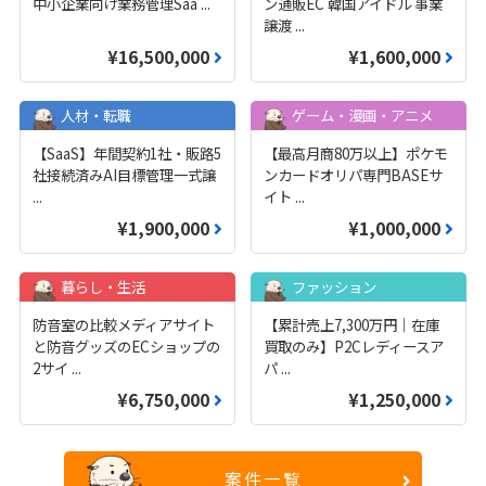
中小企業向け業務管理Saa
...
ン通販EC 韓国アイドル 事業
譲渡
...
¥16,500,000
¥1,600,000
人材・転職
ゲーム・漫画・アニメ
【SaaS】年間契約1社・販路5
【最高月商80万以上】ポケモ
社接続済みAI目標管理一式譲
ンカードオリパ専門BASEサ
...
イト
...
¥1,900,000
¥1,000,000
暮らし・生活
ファッション
防音室の比較メディアサイト
【累計売上7,300万円｜在庫
と防音グッズのECショップの
買取のみ】P2Cレディースア
2サイ
...
パ
...
¥6,750,000
¥1,250,000
案件一覧