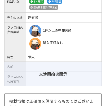
認証状況
本人確認
SMS認証
適格請求書発行事業者
所有者
売主の立場
ラッコM&A
1件以上の売却実績
売買実績
購入実績なし
個人
属性
名前
交渉開始後開示
ラッコM&A
利用情報
掲載情報は正確性を保証するものではございま