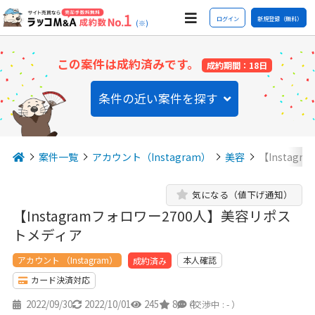
ログイン
新規登録（無料）
(※)
この案件は成約済みです。
成約期間：18日
条件の近い案件を探す
案件一覧
アカウント（Instagram）
美容
【Instag
気になる（値下げ通知）
【Instagramフォロワー2700人】美容リポス
トメディア
アカウント （Instagram）
本人確認
成約済み
カード決済対応
2022/09/30
2022/10/01
245
8
4
（交渉中 : - ）