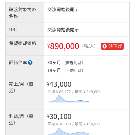
譲渡対象物の
交渉開始後開示
名称
URL
交渉開始後開示
希望売却価格
890,000
¥
（税込）
値下げ
評価倍率
30ヶ月
（直近利益）
19ヶ月
（平均利益）
43,000
売上/月（直
¥
近）
平均 ¥ 89,272
/
最高 ¥ 349,081
30,100
利益/月（直
¥
近）
平均 ¥ 46,930
/
最高 ¥ 154,531