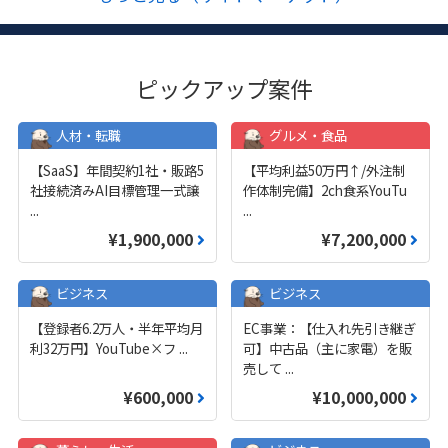
ピックアップ案件
人材・転職
グルメ・食品
【SaaS】年間契約1社・販路5
【平均利益50万円↑/外注制
社接続済みAI目標管理一式譲
作体制完備】2ch食系YouTu
...
...
¥1,900,000
¥7,200,000
ビジネス
ビジネス
【登録者6.2万人・半年平均月
EC事業：【仕入れ先引き継ぎ
利32万円】YouTube×フ
...
可】中古品（主に家電）を販
売して
...
¥600,000
¥10,000,000