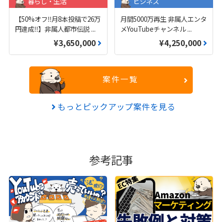
暮らし・生活
ビジネス
【50%オフ‼️月8本投稿で26万
月間5000万再生 非属人エンタ
円達成‼️】非属人都市伝説
...
メYouTubeチャンネル
...
¥3,650,000
¥4,250,000
案件一覧
もっとピックアップ案件を見る
参考記事