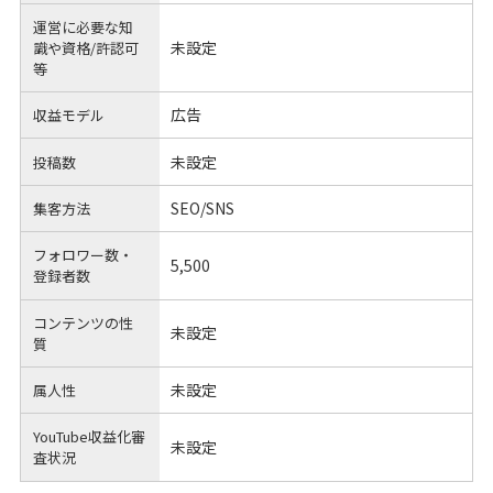
運営に必要な知
未設定
識や
資格/許認可
等
広告
収益モデル
未設定
投稿数
SEO/SNS
集客方法
フォロワー数・
5,500
登録者数
コンテンツの性
未設定
質
未設定
属人性
YouTube収益化審
未設定
査状況