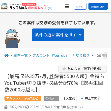
ログイン
新規登録（無料）
(※)
この案件は交渉の受付を終了しています。
条件の近い案件を探す
案件一覧
アカウント（YouTube）
切り抜き
【最高収益3
気になる（値下げ通知）
【最高収益35万/月, 登録者5500人超】金持ち
YouTuber切り抜き-収益分配70%【総再生回
数2000万越え】
アカウント （YouTube）
本人確認
売上下落
受付終了
2022/09/30
2022/10/07
189
5
4
（交渉中 : - ）