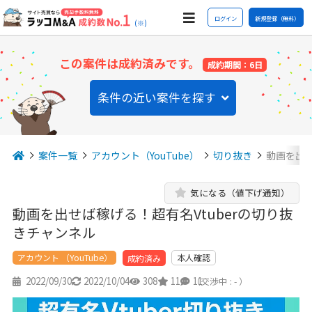
ログイン
新規登録（無料）
(※)
この案件は成約済みです。
成約期間：6日
条件の近い案件を探す
案件一覧
アカウント（YouTube）
切り抜き
動画を出せ
気になる（値下げ通知）
動画を出せば稼げる！超有名Vtuberの切り抜
きチャンネル
アカウント （YouTube）
本人確認
成約済み
2022/09/30
2022/10/04
308
11
11
（交渉中 : - ）