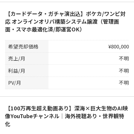
【カードデータ・ガチャ演出込】ポケカ/ワンピ対
応 オンラインオリパ構築システム譲渡（管理画
面・スマホ最適化済/即運営OK）
希望売却価格
¥800,000
売上/月
不明
利益/月
不明
PV/月
不明
【100万再生超え動画あり】深海×巨大生物のAI映
像YouTubeチャンネル｜海外視聴あり・世界観特
化