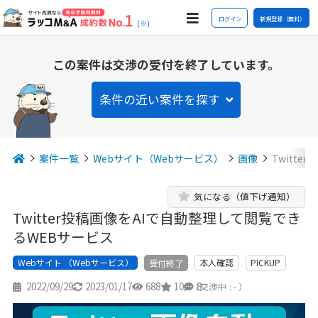
ログイン
新規登録（無料）
(※)
この案件は交渉の受付を終了しています。
条件の近い案件を探す
案件一覧
Webサイト（Webサービス）
画像
Twitt
気になる（値下げ通知）
Twitter投稿画像をAIで自動整理して閲覧でき
るWEBサービス
Webサイト （Webサービス）
本人確認
PICKUP
受付終了
2022/09/29
2023/01/17
688
10
8
（交渉中 : - ）