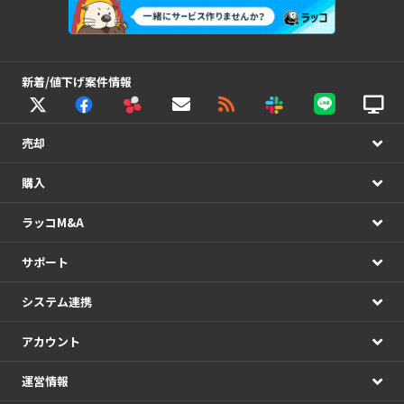
新着/値下げ案件情報
売却
購入
ラッコM&A
サポート
システム連携
アカウント
運営情報