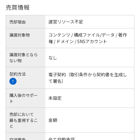
売買情報
運営リソース不足
売却理由
コンテンツ / 構成ファイル/データ / 著作
譲渡対象物
権 / ドメイン / SNSアカウント
譲渡対象となら
なし
ない物
契約方法
電子契約（取引条件から契約書を生成し
て署名）
?
購入後のサポー
未設定
ト
売却において
金額
最も重視するこ
と
全て自動承認
交渉審査