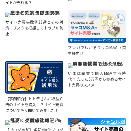
イトが売れる？
サイト売買失敗例33選とその対
策・リスクを把握してトラブル防
止！
マンガでわかるラッコM&A（買
主様向け）
いまは副業で個人M&Aする時
代？ たった5万円から始めるサイ
ト売買のススメ
【事例紹介】ヒトデさんが収益０
円のサイトを購入！？サイト売買
について色々聞いてみました！
【ブログ売却】雑記/特化ブログ