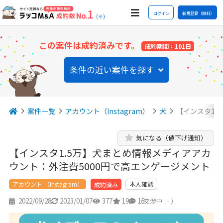
ログイン
新規登録（無料）
(※)
この案件は成約済みです。
成約期間：101日
条件の近い案件を探す
案件一覧
アカウント（Instagram）
犬
【インスタ1.
気になる（値下げ通知）
【インスタ1.5万】犬まとめ情報メディアアカ
ウント：外注費5000円で高エンゲージメント
アカウント （Instagram）
本人確認
成約済み
2022/09/28
2023/01/07
377
19
15
（交渉中 : - ）