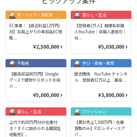
ピックアップ案件
車・バイク・自転車
暮らし・生活
EC事業：【直近利益12万円/
【登録者1万人】健康系非属
月】右肩上がりの車部品EC物
人YouTube｜非属人運営可｜
販
...
台
...
¥2,500,000
¥5,030,000
不動産
学び・資格・教育
【最高収益80万円】Google
歴史関係 YouTube チャンネ
アースで建物やスポットを紹
ル 登録者31万以上 最高
...
介
...
¥5,000,000
¥3,800,000
暮らし・生活
ファッション
上代で約20万円分の在庫付
【累計売上7,300万円｜在庫
き！すぐに始められる韓国生
買取のみ】P2Cレディースア
地販売E
...
パ
...