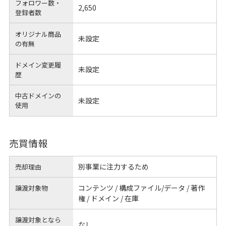
フォロワー数・
2,650
登録者数
オリジナル商品
未設定
の有無
ドメイン変更履
未設定
歴
中古ドメインの
未設定
使用
売買情報
別事業に注力するため
売却理由
コンテンツ / 構成ファイル/データ / 著作
譲渡対象物
権 / ドメイン / 在庫
譲渡対象となら
なし