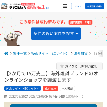
ログイン
新規登録（無料）
(※)
この案件は成約済みです。
成約期間：29日
条件の近い案件を探す
案件一覧
Webサイト（ECサイト）
海外雑貨
【3か月
気になる（値下げ通知）
【3か月で15万売上】海外雑貨ブランドのオ
ンラインショップを譲渡します
Webサイト （ECサイト）
本人確認
成約済み
2022/09/26
2023/02/08
687
24
17
（交渉中 : - ）