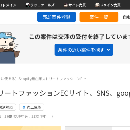
コドメイン
ラッコツールズ
サイト売買
ドメイン売買
売却案件登録
案件一覧
自
この案件は交渉の受付を終了していま
条件の近い案件を探す
に使える】Shopify無在庫ストリートファッションE…
リートファッションECサイト、SNS、goo
決済対応
売上急落
 :
18
交渉申込 :
11
（交渉中 : - ）