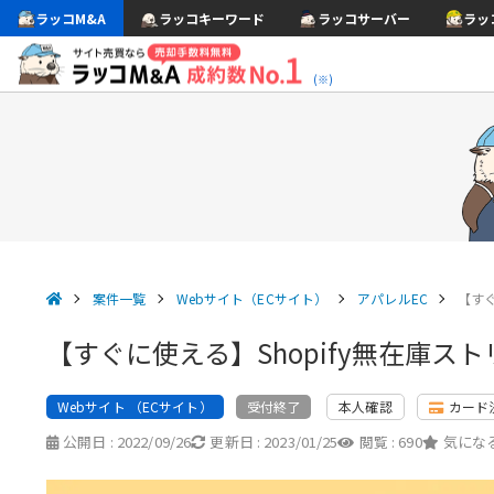
ラッコM&A
ラッコキーワード
ラッコサーバー
ラッ
(※)
案件一覧
Webサイト（ECサイト）
アパレルEC
【すぐ
【すぐに使える】Shopify無在庫スト
Webサイト （ECサイト）
本人確認
カード
受付終了
公開日 :
2022/09/26
更新日 :
2023/01/25
閲覧 :
690
気になる