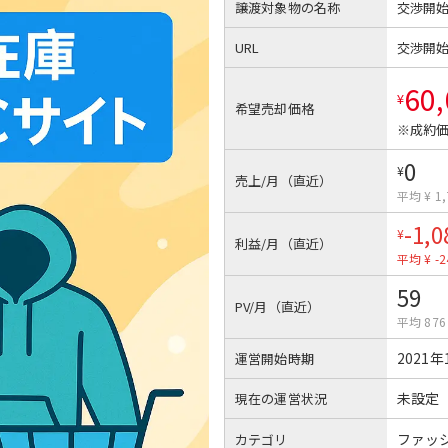
譲渡対象物の名称
交渉開
URL
交渉開
60
¥
希望売却価格
※成約価
0
¥
売上/月（直近）
平均 ¥ 1,
-1,0
¥
利益/月（直近）
平均 ¥ -2
59
PV/月（直近）
平均 876
2021年
運営開始時期
未設定
現在の運営状況
ファッ
カテゴリ