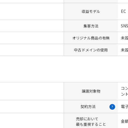
EC
収益モデル
SN
集客方法
未
オリジナル商品の有無
未
中古ドメインの使用
コン
譲渡対象物
ント
電
契約方法
?
売却において
金
最も重視すること