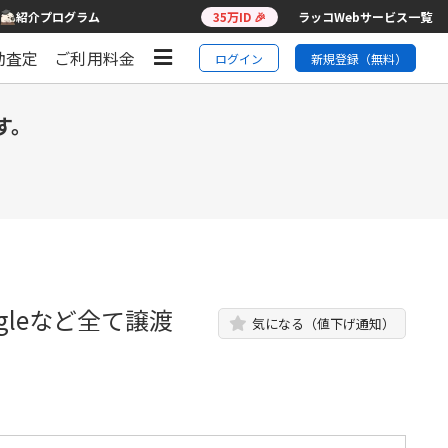
紹介プログラム
35万ID 🎉
ラッコWebサービス一覧
動査定
ご利用料金
ログイン
新規登録（無料）
す。
gleなど全て譲渡
気になる（値下げ通知）