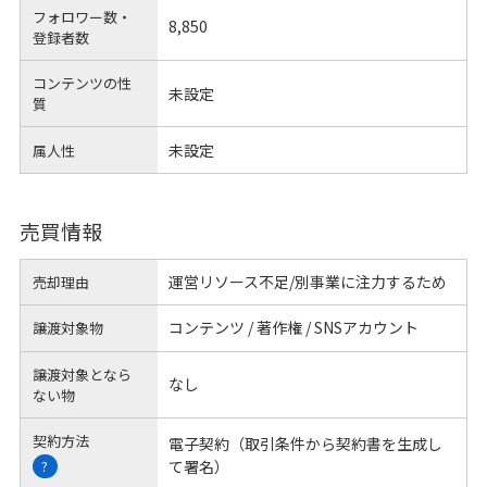
フォロワー数・
8,850
登録者数
コンテンツの性
未設定
質
未設定
属人性
売買情報
運営リソース不足/別事業に注力するため
売却理由
コンテンツ / 著作権 / SNSアカウント
譲渡対象物
譲渡対象となら
なし
ない物
契約方法
電子契約（取引条件から契約書を生成し
て署名）
?