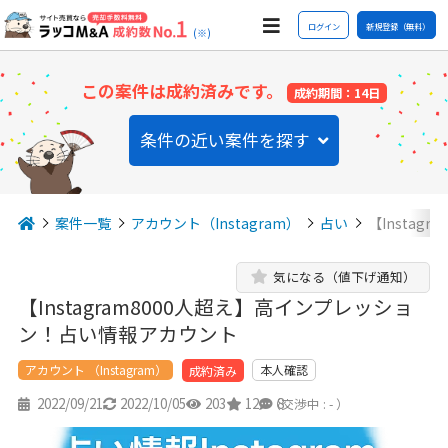
ログイン
新規登録（無料）
(※)
この案件は成約済みです。
成約期間：14日
条件の近い案件を探す
案件一覧
アカウント（Instagram）
占い
【Insta
気になる（値下げ通知）
【Instagram8000人超え】高インプレッショ
ン！占い情報アカウント
アカウント （Instagram）
本人確認
成約済み
2022/09/21
2022/10/05
203
12
8
（交渉中 : - ）