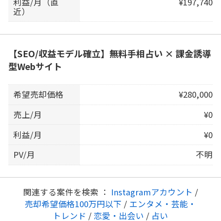
利益/月（直
¥197,740
近）
【SEO/収益モデル確立】無料手相占い × 課金誘導
型Webサイト
希望売却価格
¥280,000
売上/月
¥0
利益/月
¥0
PV/月
不明
関連する案件を検索 ：
Instagramアカウント
/
売却希望価格100万円以下
/
エンタメ・芸能・
トレンド
/
恋愛・出会い
/
占い