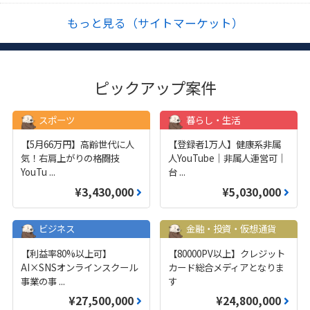
もっと見る（サイトマーケット）
ピックアップ案件
スポーツ
暮らし・生活
【5月66万円】高齢世代に人
【登録者1万人】健康系非属
気！右肩上がりの格闘技
人YouTube｜非属人運営可｜
YouTu
...
台
...
¥3,430,000
¥5,030,000
ビジネス
金融・投資・仮想通貨
【利益率80%以上可】
【80000PV以上】クレジット
AI×SNSオンラインスクール
カード総合メディアとなりま
事業の事
...
す
¥27,500,000
¥24,800,000