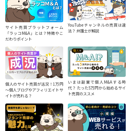
YouTubeチャンネルの売買は違
サイト売買プラットフォーム
法？ 弁護士が解説
「ラッコM&A」とは？特徴やこ
だわりポイント
いまは副業で個人M&Aする時
個人のサイト売買が活況！1万円
代？ たった5万円から始めるサイ
～個人ブログやアフィリエイトサ
ト売買のススメ
イトが売れる？