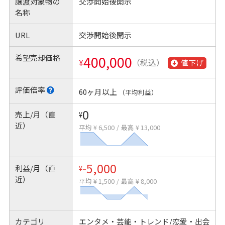
譲渡対象物の
交渉開始後開示
名称
URL
交渉開始後開示
希望売却価格
400,000
¥
（税込）
値下げ
評価倍率
60ヶ月以上
（平均利益）
0
売上/月（直
¥
近）
平均 ¥ 6,500
/
最高 ¥ 13,000
-5,000
利益/月（直
¥
近）
平均 ¥ 1,500
/
最高 ¥ 8,000
カテゴリ
エンタメ・芸能・トレンド/恋愛・出会