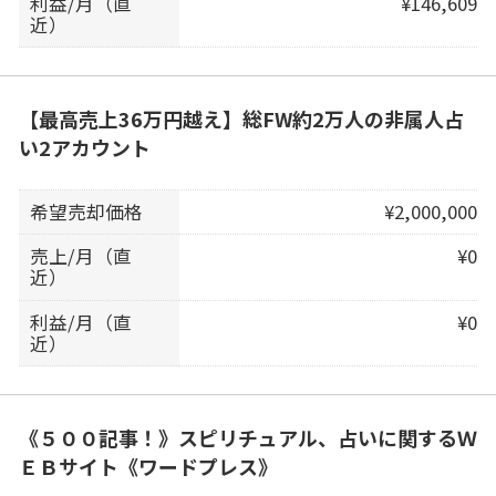
利益/月（直
¥146,609
近）
【最高売上36万円越え】総FW約2万人の非属人占
い2アカウント
希望売却価格
¥2,000,000
売上/月（直
¥0
近）
利益/月（直
¥0
近）
《５００記事！》スピリチュアル、占いに関するＷ
ＥＢサイト《ワードプレス》