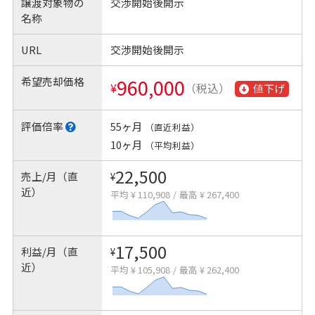
譲渡対象物の
交渉開始後開示
名称
URL
交渉開始後開示
希望売却価格
960,000
¥
（税込）
値下げ
評価倍率
55ヶ月
（直近利益）
10ヶ月
（平均利益）
22,500
売上/月（直
¥
近）
平均 ¥ 110,908
/
最高 ¥ 267,400
17,500
利益/月（直
¥
近）
平均 ¥ 105,908
/
最高 ¥ 262,400