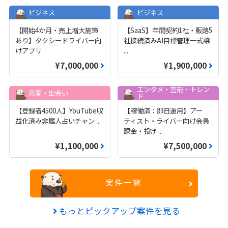
ビジネス
ビジネス
【開始4か月・売上増大施策
【SaaS】年間契約1社・販路5
あり】タクシードライバー向
社接続済みAI目標管理一式譲
けアプリ
...
¥7,000,000
¥1,900,000
エンタメ・芸能・トレン
恋愛・出会い
ド
【登録者4500人】YouTube収
【稼働済：即日運用】アー
益化済み非属人占いチャン
...
ティスト・ライバー向け会員
課金・投げ
...
¥1,100,000
¥7,500,000
案件一覧
もっとピックアップ案件を見る