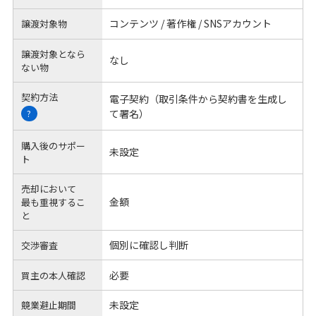
コンテンツ / 著作権 / SNSアカウント
譲渡対象物
譲渡対象となら
なし
ない物
契約方法
電子契約（取引条件から契約書を生成し
て署名）
?
購入後のサポー
未設定
ト
売却において
金額
最も重視するこ
と
個別に確認し判断
交渉審査
必要
買主の本人確認
未設定
競業避止期間