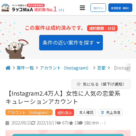
ログイン
新規登録（無料）
(※)
この案件は成約済みです。
成約期間：35日
条件の近い案件を探す
案件一覧
アカウント（Instagram）
恋愛
【Insta
気になる（値下げ通知）
【Instagram2.4万人】女性に人気の恋愛系
キュレーションアカウント
アカウント （Instagram）
本人確認
売上急落
成約済み
2022/09/22
2022/10/17
675
18
19
（交渉中 : - ）