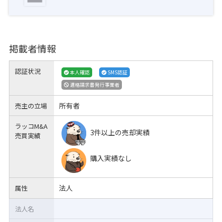
掲載者情報
認証状況
本人確認
SMS認証
適格請求書発行事業者
所有者
売主の立場
ラッコM&A
3件以上の売却実績
売買実績
購入実績なし
法人
属性
法人名