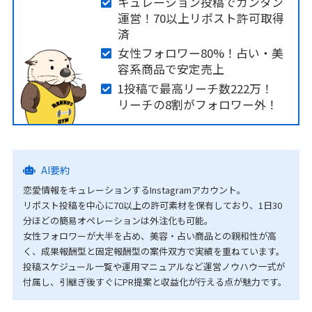
キュレーション投稿でカンタン
運営！70以上リポスト許可取得
済
女性フォロワー80%！占い・美
容系商品で安定売上
1投稿で最高リーチ数222万！
リーチの8割がフォロワー外！
AI要約
恋愛情報をキュレーションするInstagramアカウント。
リポスト投稿を中心に70以上の許可素材を保有しており、1日30
分ほどの簡易オペレーションは外注化も可能。
女性フォロワーが大半を占め、美容・占い商品との親和性が高
く、成果報酬型と固定報酬型の案件双方で実績を重ねています。
投稿スケジュール一覧や運用マニュアルなど運営ノウハウ一式が
付属し、引継ぎ後すぐにPR提案と収益化が行える点が魅力です。