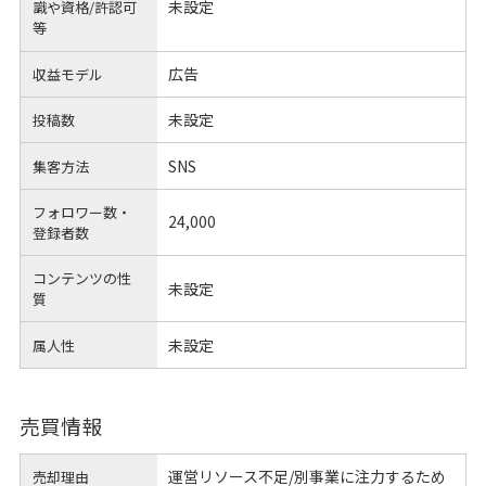
未設定
識や
資格/許認可
等
広告
収益モデル
未設定
投稿数
SNS
集客方法
フォロワー数・
24,000
登録者数
コンテンツの性
未設定
質
未設定
属人性
売買情報
運営リソース不足/別事業に注力するため
売却理由