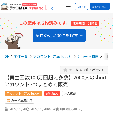
ログイン
新規登録（無料）
(※)
この案件は成約済みです。
成約期間：18時間
条件の近い案件を探す
案件一覧
アカウント（YouTube）
ショート動画
【再生
気になる（値下げ通知）
【再生回数100万回超え多数】2000人のshort
アカウント2つまとめて販売
アカウント （YouTube）
本人確認
成約済み
カード決済対応
2022/09/20
2022/09/20
84
8
7
（交渉中 : - ）