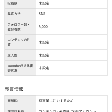
未設定
投稿数
SNS
集客方法
フォロワー数・
5,000
登録者数
コンテンツの性
未設定
質
未設定
属人性
YouTube収益化審
未設定
査状況
売買情報
別事業に注力するため
売却理由
コンテンツ / 著作権 / SNSアカウント
譲渡対象物