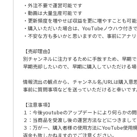
・外注不要で運営可能です
・動画は大量生産可能です
・更新頻度を増やせば収益を更に増やすことも可能
・購入いただいた場合は、YouTubeノウハウ付
・不安な方も多いかと思いますので、事前にアナリ
【売却理由】
別チャンネルに注力するために手放すため、早期で
早期売却したいので、早期に購入していただける場
情報流出の観点から、チャンネル名/URLは購入
事前に質問事項などを送っていただけると幸いです
【注意事項】
１：今後youtubeのアップデートにより何らか
２：当商品を受渡し後の運営方法などにつきまして
３：万が一、購入者様の使用方法にYouTube
返金も致しかねますのでご注意ください。