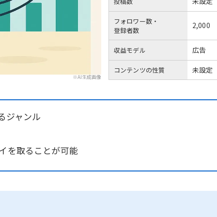
未設定
投稿数
フォロワー数・
2,000
登録者数
広告
収益モデル
未設定
コンテンツの性質
※AI生成画像
いるジャンル
パイを取ることが可能