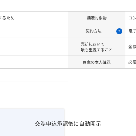
するため
コン
譲渡対象物
電
契約方法
?
売却において
金
最も重視すること
必
買主の本人確認
交渉申込承認後に自動開示