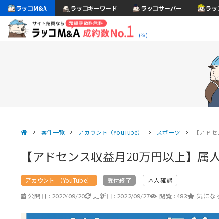
ラッコM&A
ラッコキーワード
ラッコサーバー
ラッ
(※)
案件一覧
アカウント（YouTube）
スポーツ
【アドセ
【アドセンス収益月20万円以上】属人性
アカウント （YouTube）
本人確認
受付終了
公開日 :
2022/09/20
更新日 :
2022/09/27
閲覧 :
483
気になる