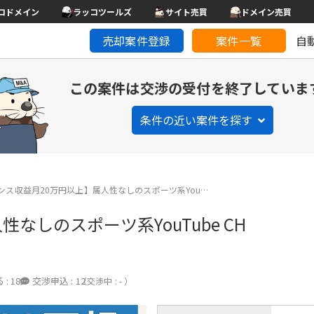
コドメイン
ラッコツールズ
サイト売買
ドメイン売買
売却案件登録
案件一覧
自
この案件は交渉の受付を終了していま
条件の近い案件を探す
ンス収益月20万円以上】属人性なしのスポーツ系You…
なしのスポーツ系YouTube CH
 :
18
交渉申込 :
12
（交渉中 : - ）