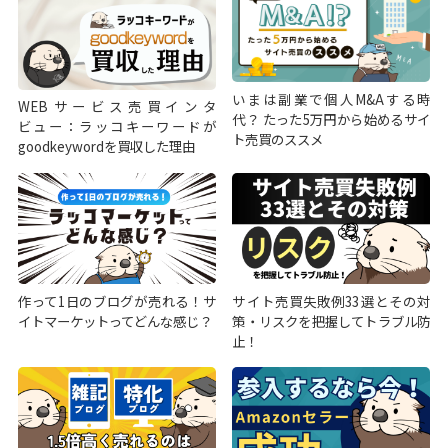
いまは副業で個人M&Aする時
WEBサービス売買インタ
代？ たった5万円から始めるサイ
ビュー：ラッコキーワードが
ト売買のススメ
goodkeywordを買収した理由
作って1日のブログが売れる！サ
サイト売買失敗例33選とその対
イトマーケットってどんな感じ？
策・リスクを把握してトラブル防
止！