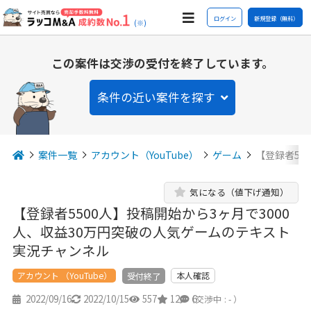
ログイン
新規登録（無料）
(※)
この案件は交渉の受付を終了しています。
条件の近い案件を探す
案件一覧
アカウント（YouTube）
ゲーム
【登録者55
気になる（値下げ通知）
【登録者5500人】投稿開始から3ヶ月で3000
人、収益30万円突破の人気ゲームのテキスト
実況チャンネル
アカウント （YouTube）
本人確認
受付終了
2022/09/16
2022/10/15
557
12
6
（交渉中 : - ）