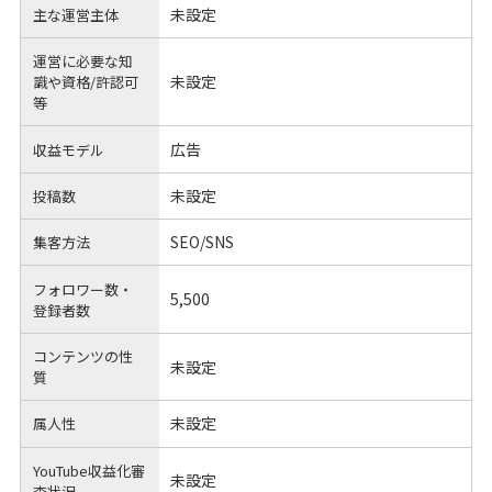
未設定
主な運営主体
運営に必要な知
未設定
識や
資格/許認可
等
広告
収益モデル
未設定
投稿数
SEO/SNS
集客方法
フォロワー数・
5,500
登録者数
コンテンツの性
未設定
質
未設定
属人性
YouTube収益化審
未設定
査状況