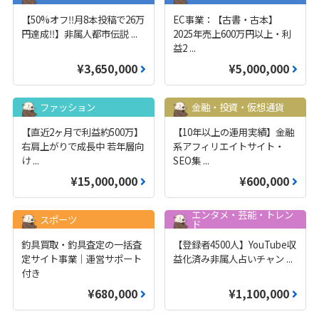
【50%オフ‼️月8本投稿で26万
EC事業：【古書・古本】
円達成‼️】非属人都市伝説
...
2025年売上600万円以上・利
益2
...
¥3,650,000
¥5,000,000
ファッション
金融・投資・仮想通貨
【直近2ヶ月で利益約500万】
【10年以上の運用実績】金融
右肩上がりで成長中 若年層向
系アフィリエイトサイト・
け
...
SEO集
...
¥15,000,000
¥600,000
エンタメ・芸能・トレン
スポーツ
ド
釣具買取・釣具査定の一括査
【登録者4500人】YouTube収
定サイト事業｜運営サポート
益化済み非属人占いチャン
...
付き
¥680,000
¥1,100,000