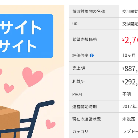
譲渡対象物の名称
交渉開
URL
交渉開
2,7
希望売却価格
¥
10ヶ月
評価倍率
887
売上/月
¥
292
利益/月
¥
不明
PV/月
2017年
運営開始時期
未設定
現在の運営状況
ラブド
カテゴリ