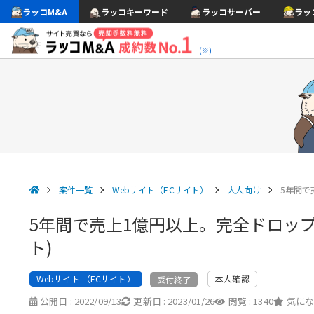
ラッコM&A
ラッコキーワード
ラッコサーバー
ラッ
(※)
案件一覧
Webサイト（ECサイト）
大人向け
5年間で
5年間で売上1億円以上。完全ドロッ
ト)
Webサイト （ECサイト）
本人確認
受付終了
公開日 :
2022/09/13
更新日 :
2023/01/26
閲覧 :
1340
気にな