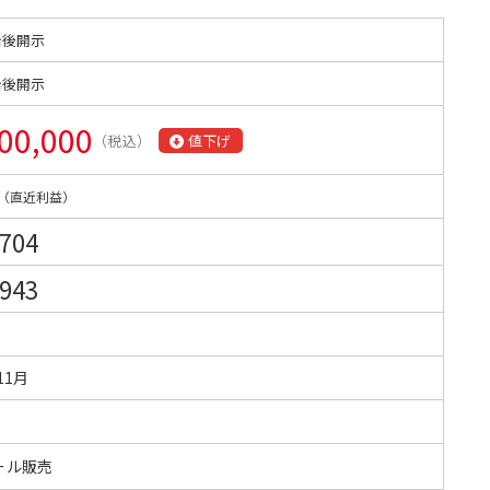
始後開示
始後開示
00,000
（税込）
値下げ
（直近利益）
,704
,943
11月
ール販売