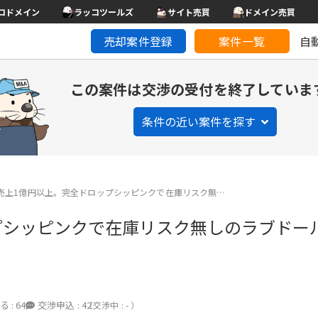
コドメイン
ラッコツールズ
サイト売買
ドメイン売買
売却案件登録
案件一覧
自
この案件は交渉の受付を終了していま
条件の近い案件を探す
売上1億円以上。完全ドロップシッピンクで在庫リスク無…
プシッピンクで在庫リスク無しのラブドール
る :
64
交渉申込 :
42
（交渉中 : - ）