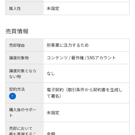
未設定
属人性
売買情報
別事業に注力するため
売却理由
コンテンツ / 著作権 / SNSアカウント
譲渡対象物
譲渡対象となら
なし
ない物
契約方法
電子契約（取引条件から契約書を生成し
て署名）
?
購入後のサポー
未設定
ト
売却において
金額
最も重視するこ