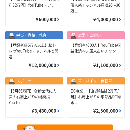
利32万円】YouTube×フ
...
偉人系チャンネル月収20～30
万
...
¥600,000
¥4,000,000
学び・資格・教育
恋愛・出会い
【登録者数6万人以上】脳ト
【登録者4500人】YouTube収
レのYouTubeチャンネルと関
益化済み非属人占いチャン
...
連
...
¥12,000,000
¥1,100,000
スポーツ
車・バイク・自転車
【5月66万円】高齢世代に人
EC事業：【直近利益12万円/
気！右肩上がりの格闘技
月】右肩上がりの車部品EC物
YouTu
...
販
...
¥3,430,000
¥2,500,000