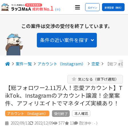
ログイン
新規登録（無料）
(※)
この案件は交渉の受付を終了しています。
条件の近い案件を探す
案件一覧
アカウント（Instagram）
恋愛
【総フォロワ
気になる（値下げ通知）
【総フォロワー2.11万人！恋愛アカウント】T
ikTok、Instagramのアカウント譲渡！企業案
件、アフィリエイトでマネタイズ実績あり！
アカウント （Instagram）
本人確認
受付終了
2022/09/12
2022/12/09
577
13
7
（交渉中 : - ）