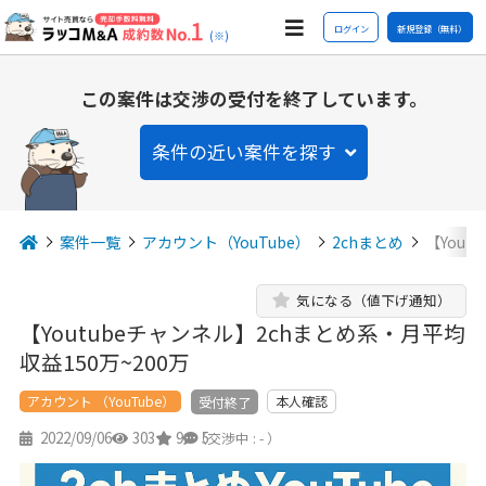
ログイン
新規登録（無料）
(※)
この案件は交渉の受付を終了しています。
条件の近い案件を探す
案件一覧
アカウント（YouTube）
2chまとめ
【You
気になる（値下げ通知）
【Youtubeチャンネル】2chまとめ系・月平均
収益150万~200万
アカウント （YouTube）
本人確認
受付終了
2022/09/06
303
9
5
（交渉中 : - ）