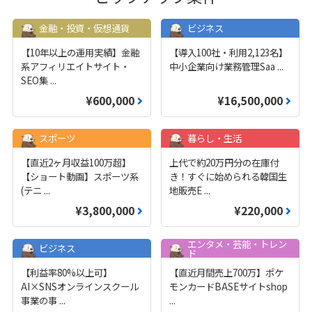
金融・投資・仮想通貨
ビジネス
【10年以上の運用実績】金融
【導入100社・利用2,123名】
系アフィリエイトサイト・
中小企業向け業務管理Saa
...
SEO集
...
¥600,000
¥16,500,000
スポーツ
暮らし・生活
【直近2ヶ月収益100万超】
上代で約20万円分の在庫付
【ショート動画】スポーツ系
き！すぐに始められる韓国生
(テニ
...
地販売E
...
¥3,800,000
¥220,000
エンタメ・芸能・トレン
ビジネス
ド
【利益率80%以上可】
【直近月間売上700万】ポケ
AI×SNSオンラインスクール
モンカードBASEサイトshop
事業の事
...
...