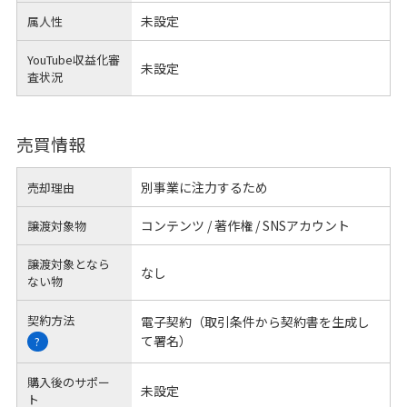
未設定
属人性
YouTube収益化審
未設定
査状況
売買情報
別事業に注力するため
売却理由
コンテンツ / 著作権 / SNSアカウント
譲渡対象物
譲渡対象となら
なし
ない物
契約方法
電子契約（取引条件から契約書を生成し
て署名）
?
購入後のサポー
未設定
ト