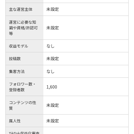
未設定
主な運営主体
運営に必要な知
未設定
識や
資格/許認可
等
なし
収益モデル
未設定
投稿数
なし
集客方法
フォロワー数・
1,600
登録者数
コンテンツの性
未設定
質
未設定
属人性
TikTok収益化審査