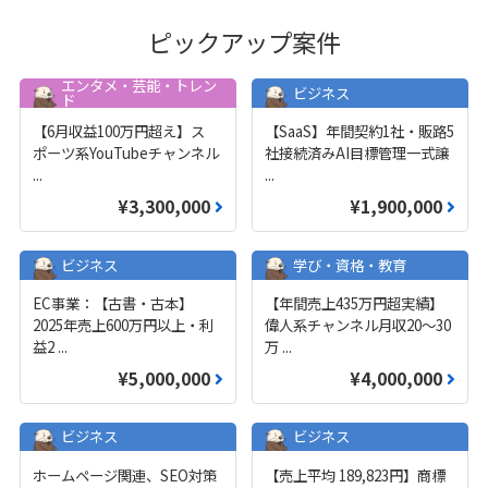
ピックアップ案件
エンタメ・芸能・トレン
ビジネス
ド
【6月収益100万円超え】ス
【SaaS】年間契約1社・販路5
ポーツ系YouTubeチャンネル
社接続済みAI目標管理一式譲
...
...
¥3,300,000
¥1,900,000
ビジネス
学び・資格・教育
EC事業：【古書・古本】
【年間売上435万円超実績】
2025年売上600万円以上・利
偉人系チャンネル月収20～30
益2
...
万
...
¥5,000,000
¥4,000,000
ビジネス
ビジネス
ホームページ関連、SEO対策
【売上平均 189,823円】商標