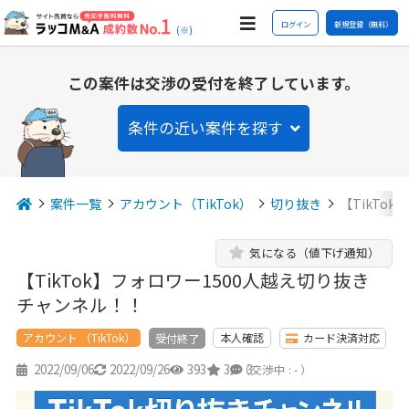
ログイン
新規登録（無料）
(※)
この案件は交渉の受付を終了しています。
条件の近い案件を探す
案件一覧
アカウント（TikTok）
切り抜き
【TikTo
気になる（値下げ通知）
【TikTok】フォロワー1500人越え切り抜き
チャンネル！！
アカウント （TikTok）
本人確認
カード決済対応
受付終了
2022/09/06
2022/09/26
393
3
3
（交渉中 : - ）