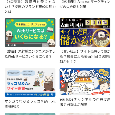
【EC特集】数億円も夢じゃな
【EC特集】Amazonマーケティン
い！？話題のブランド売却の魅力
グの失敗例と対策
とは
【動画】未経験エンジニアが作っ
【買い視点】サイト売買って儲か
たWebサービスいくらになる？
る？投資による表面利回り200％
越えも！？
YouTubeチャンネルの売買は違
マンガでわかるラッコM&A（売
法？ 弁護士が解説
主様向け）