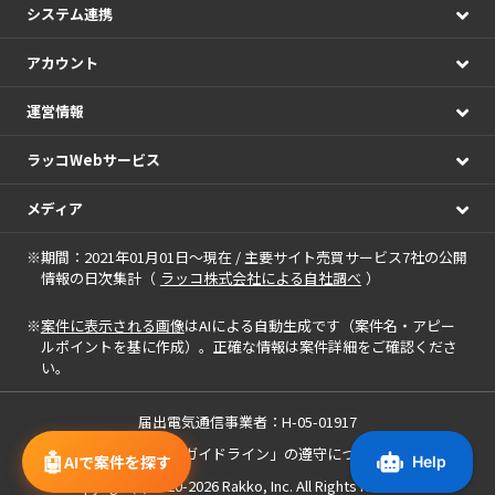
システム連携
アカウント
運営情報
ラッコWebサービス
メディア
※期間：2021年01月01日～現在 / 主要サイト売買サービス7社の公開
情報の日次集計（
ラッコ株式会社による自社調べ
）
※
案件に表示される画像
はAIによる自動生成です（案件名・アピー
ルポイントを基に作成）。正確な情報は案件詳細をご確認くださ
い。
届出電気通信事業者：H-05-01917
「中小M&Aガイドライン」の遵守について
🤖
AIで案件を探す
Copyright(c) 2020-2026
Rakko, Inc.
All Rights Reserved.