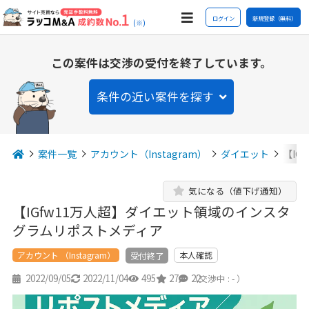
ログイン
新規登録（無料）
(※)
この案件は交渉の受付を終了しています。
条件の近い案件を探す
案件一覧
アカウント（Instagram）
ダイエット
【I
気になる（値下げ通知）
【IGfw11万人超】ダイエット領域のインスタ
グラムリポストメディア
アカウント （Instagram）
本人確認
受付終了
2022/09/05
2022/11/04
495
27
22
（交渉中 : - ）