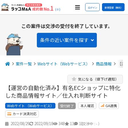
ログイン
新規登録（無料）
(※)
この案件は交渉の受付を終了しています。
条件の近い案件を探す
案件一覧
Webサイト（Webサービス）
商品情報
【運
気になる（値下げ通知）
【運営の自動化済み】有名ECショップに特化
した商品情報サイト／仕入れ判断サイト
Webサイト （Webサービス）
本人確認
GA連携
受付終了
カード決済対応
2022/08/29
2022/09/18
348
13
11
（交渉中 : - ）