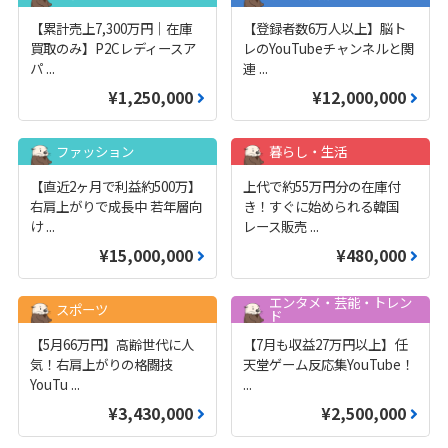
【累計売上7,300万円｜在庫
【登録者数6万人以上】脳ト
買取のみ】P2Cレディースア
レのYouTubeチャンネルと関
パ
...
連
...
¥1,250,000
¥12,000,000
ファッション
暮らし・生活
【直近2ヶ月で利益約500万】
上代で約55万円分の在庫付
右肩上がりで成長中 若年層向
き！すぐに始められる韓国
け
...
レース販売
...
¥15,000,000
¥480,000
エンタメ・芸能・トレン
スポーツ
ド
【5月66万円】高齢世代に人
【7月も収益27万円以上】任
気！右肩上がりの格闘技
天堂ゲーム反応集YouTube！
YouTu
...
...
¥3,430,000
¥2,500,000