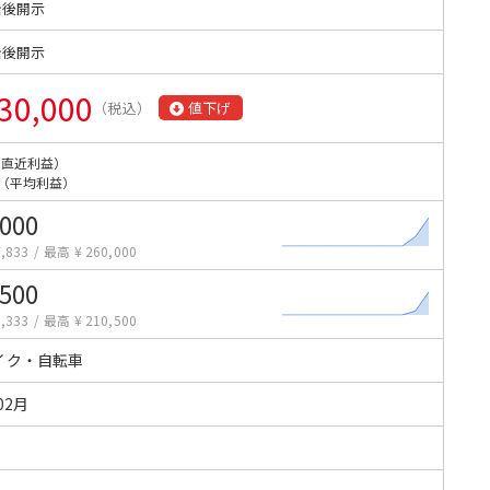
始後開示
始後開示
30,000
（税込）
値下げ
（直近利益）
（平均利益）
,000
,833
/
最高 ¥ 260,000
,500
,333
/
最高 ¥ 210,500
イク・自転車
02月