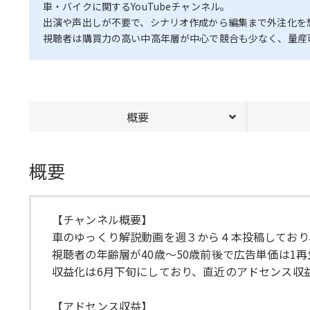
車・バイクに関するYouTubeチャンネル。
出演や声出しが不要で、シナリオ作成から編集まで外注化を
視聴者は購買力の高い中高年層が中心で競合も少なく、量産
概要
概要
【チャンネル概要】
車のゆっくり解説動画を週３から４本投稿しており
視聴者の年齢層が40歳〜50歳前後で広告単価は1再
収益化は6月下旬にしており、直近のアドセンス収
【アドセンス収益】