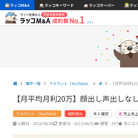
ラッコM&A
ラッコキーワード
ラッコサーバー
ラッ
(※)
案件一覧
アカウント（YouTube）
車
【月平均月利20
【月平均月利20万】顔出し声出しなしの
アカウント （YouTube）
本人確認
売上急
成約済み
公開日 :
2022/08/26
更新日 :
2022/08/31
閲覧 :
247
気になる