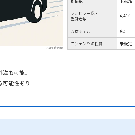
未設定
投稿数
フォロワー数・
4,410
登録者数
広告
収益モデル
未設定
コンテンツの性質
※AI生成画像
外注も可能。
る可能性あり