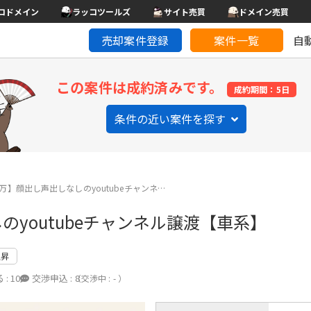
コドメイン
ラッコツールズ
サイト売買
ドメイン売買
売却案件登録
案件一覧
自
この案件は成約済みです。
成約期間：5日
条件の近い案件を探す
万】顔出し声出しなしのyoutubeチャンネ…
youtubeチャンネル譲渡【車系】
上昇
 :
10
交渉申込 :
8
（交渉中 : - ）