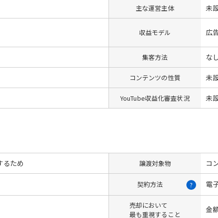
未
主な運営主体
広
収益モデル
な
集客方法
未
コンテンツの性質
未
YouTube収益化審査状況
するため
コン
譲渡対象物
電
契約方法
?
売却において
金
最も重視すること