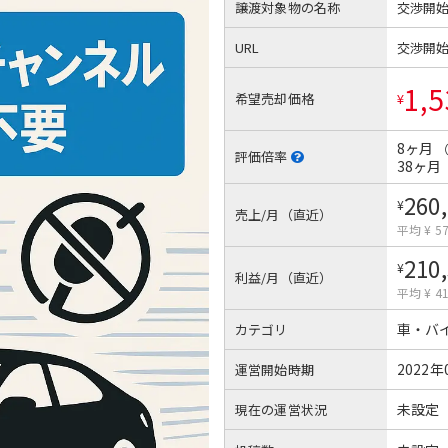
譲渡対象物の名称
交渉開
URL
交渉開
1,5
希望売却価格
¥
8ヶ月
評価倍率
38ヶ月
260
¥
売上/月（直近）
平均 ¥ 57
210
¥
利益/月（直近）
平均 ¥ 41
車・バ
カテゴリ
2022年
運営開始時期
未設定
現在の運営状況