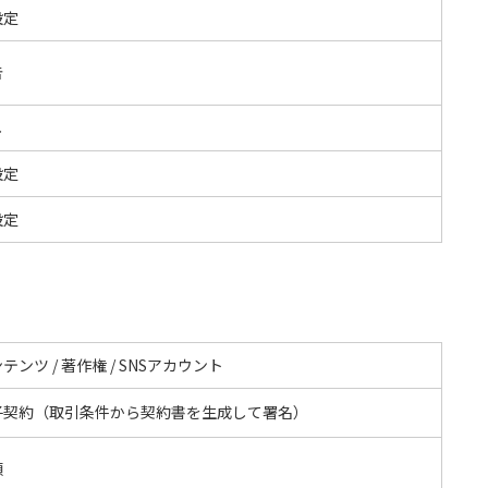
設定
告
し
設定
設定
テンツ / 著作権 / SNSアカウント
子契約（取引条件から契約書を生成して署名）
額