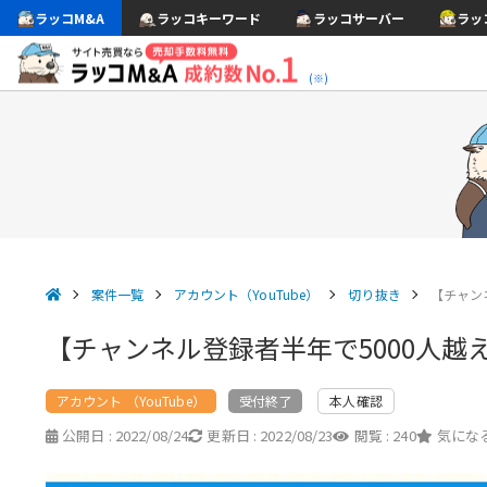
ラッコM&A
ラッコキーワード
ラッコサーバー
ラッ
(※)
案件一覧
アカウント（YouTube）
切り抜き
【チャン
【チャンネル登録者半年で5000人
アカウント （YouTube）
本人確認
受付終了
公開日 :
2022/08/24
更新日 :
2022/08/23
閲覧 :
240
気になる