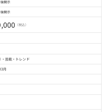
始後開示
始後開示
0,000
（税込）
メ・芸能・トレンド
03月