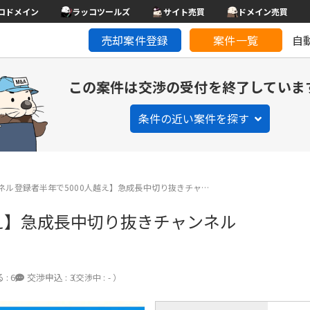
コドメイン
ラッコツールズ
サイト売買
ドメイン売買
売却案件登録
案件一覧
自
この案件は交渉の受付を終了していま
条件の近い案件を探す
ネル登録者半年で5000人越え】急成長中切り抜きチャ…
越え】急成長中切り抜きチャンネル
 :
6
交渉申込 :
3
（交渉中 : - ）