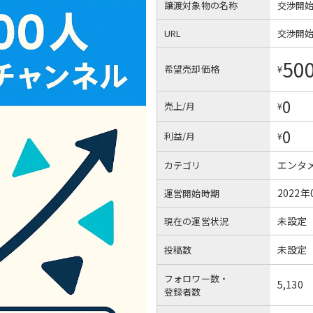
譲渡対象物の名称
交渉開
URL
交渉開
50
希望売却価格
¥
0
売上/月
¥
0
利益/月
¥
エンタ
カテゴリ
2022年
運営開始時期
未設定
現在の運営状況
未設定
投稿数
フォロワー数・
5,130
登録者数