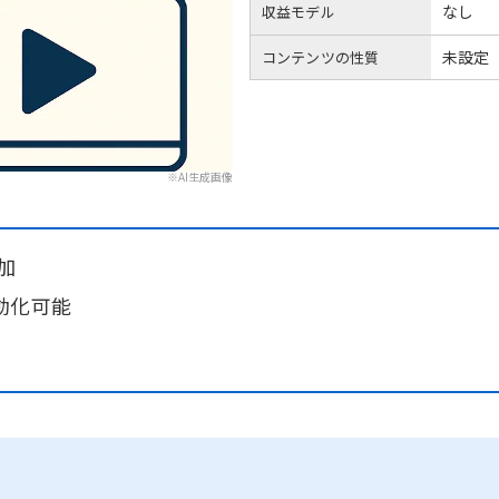
なし
収益モデル
未設定
コンテンツの性質
※AI生成画像
加
動化可能