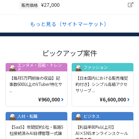
¥27,000
販売価格
もっと見る（サイトマーケット）
ピックアップ案件
エンタメ・芸能・トレン
ファッション
ド
【毎月5万円前後の収益】記
【日本国内における販売権契
事数600以上のVTuber特化サ
約付き】シンプル高級アクセ
...
サリーブ
...
¥960,000
¥6,600,000
人材・転職
ビジネス
【SaaS】年間契約1社・販路5
【利益率80%以上可】
社接続済みAI目標管理一式譲
AI×SNSオンラインスクール