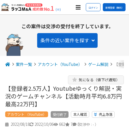
ログイン
新規登録（無料）
(※)
この案件は交渉の受付を終了しています。
条件の近い案件を探す
案件一覧
アカウント（YouTube）
ゲーム解説
【登録者
気になる（値下げ通知）
【登録者2.5万人】Youtubeゆっくり解説・実
況のゲームチャンネル【活動時月平均6.8万円
最高22万円】
アカウント （YouTube）
本人確認
売上急落
受付終了
2022/08/18
2022/10/06
662
7
5
（交渉中 : - ）