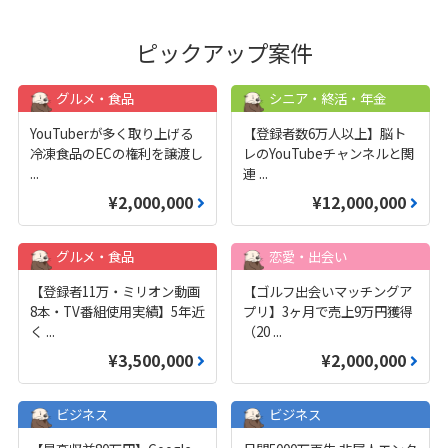
ピックアップ案件
グルメ・食品
シニア・終活・年金
YouTuberが多く取り上げる
【登録者数6万人以上】脳ト
冷凍食品のECの権利を譲渡し
レのYouTubeチャンネルと関
...
連
...
¥2,000,000
¥12,000,000
グルメ・食品
恋愛・出会い
【登録者11万・ミリオン動画
【ゴルフ出会いマッチングア
8本・TV番組使用実績】5年近
プリ】3ヶ月で売上9万円獲得
く
...
（20
...
¥3,500,000
¥2,000,000
ビジネス
ビジネス