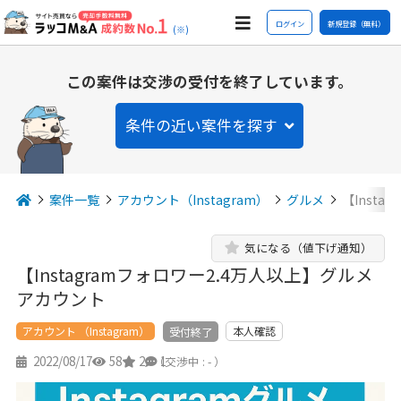
ログイン
新規登録（無料）
(※)
この案件は交渉の受付を終了しています。
条件の近い案件を探す
案件一覧
アカウント（Instagram）
グルメ
【Inst
気になる（値下げ通知）
【Instagramフォロワー2.4万人以上】グルメ
アカウント
アカウント （Instagram）
本人確認
受付終了
2022/08/17
58
2
1
（交渉中 : - ）