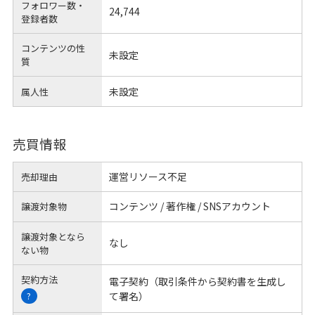
フォロワー数・
24,744
登録者数
コンテンツの性
未設定
質
未設定
属人性
売買情報
運営リソース不足
売却理由
コンテンツ / 著作権 / SNSアカウント
譲渡対象物
譲渡対象となら
なし
ない物
契約方法
電子契約（取引条件から契約書を生成し
て署名）
?