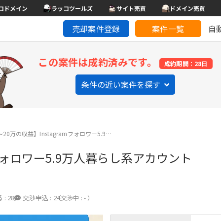
コドメイン
ラッコツールズ
サイト売買
ドメイン売買
売却案件登録
案件一覧
自
この案件は成約済みです。
成約期間：28日
条件の近い案件を探す
20万の収益】Instagramフォロワー5.9…
amフォロワー5.9万人暮らし系アカウント
 :
28
交渉申込 :
24
（交渉中 : - ）