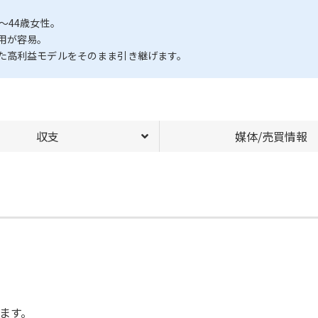
〜44歳女性。
用が容易。
た高利益モデルをそのまま引き継げます。
収支
媒体/売買情報
ます。