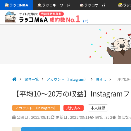
ラッコM&A
ラッコキーワード
ラッコサーバー
ラッ
(※)
案件一覧
アカウント（Instagram）
暮らし
【平均10～
【平均10～20万の収益】Instagr
アカウント （Instagram）
本人確認
成約済み
公開日 :
2022/08/15
更新日 :
2022/09/11
閲覧 :
352
気になる