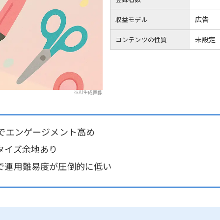
広告
収益モデル
未設定
コンテンツの性質
※AI生成画像
性でエンゲージメント高め
タイズ余地あり
で運用難易度が圧倒的に低い