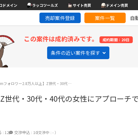
コドメイン
ラッコツールズ
サイト売買
ドメイン売買
売却案件登録
案件一覧
自
この案件は成約済みです。
成約期間：20日
条件の近い案件を探す
gramフォロワー2.8万人以上】Z世代・30代…
以上】Z世代・30代・40代の女性にアプローチ
 :
12
交渉申込 :
10
（交渉中 : - ）