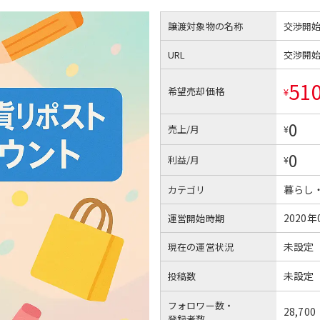
譲渡対象物の名称
交渉開
URL
交渉開
51
希望売却価格
¥
0
売上/月
¥
0
利益/月
¥
暮らし
カテゴリ
2020年
運営開始時期
未設定
現在の運営状況
未設定
投稿数
フォロワー数・
28,700
登録者数