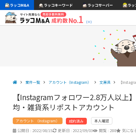
ラッコM&A
ラッコキーワード
ラッコサーバー
ラッ
(※)
案件一覧
アカウント（Instagram）
文房具
【Insta
【Instagramフォロワー2.8万人
均・雑貨系リポストアカウント
アカウント （Instagram）
本人確認
成約済み
公開日 :
2022/08/15
更新日 :
2022/09/03
閲覧 :
288
気になる