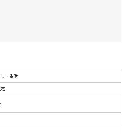
らし・生活
設定
告
S