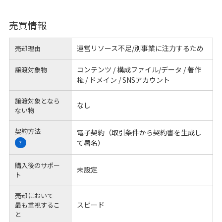
売買情報
運営リソース不足/別事業に注力するため
売却理由
コンテンツ / 構成ファイル/データ / 著作
譲渡対象物
権 / ドメイン / SNSアカウント
譲渡対象となら
なし
ない物
契約方法
電子契約（取引条件から契約書を生成し
て署名）
?
購入後のサポー
未設定
ト
売却において
スピード
最も重視するこ
と