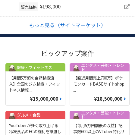
¥198,000
販売価格
もっと見る（サイトマーケット）
ピックアップ案件
エンタメ・芸能・トレン
健康・フィットネス
ド
【月間5万超の自然検索流
【直近月間売上700万】ポケ
入】全国のジム検索・フィッ
モンカードBASEサイトshop
トネス情報
...
...
¥15,000,000
¥18,500,000
エンタメ・芸能・トレン
グルメ・食品
ド
YouTuberが多く取り上げる
【毎月5万円前後の収益】記
冷凍食品のECの権利を譲渡し
事数600以上のVTuber特化サ