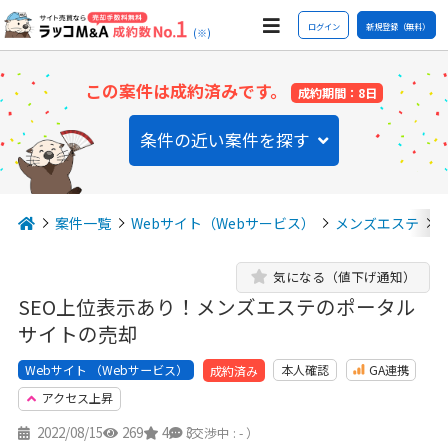
ログイン
新規登録（無料）
(※)
この案件は成約済みです。
成約期間：8日
条件の近い案件を探す
案件一覧
Webサイト（Webサービス）
メンズエステ
気になる（値下げ通知）
SEO上位表示あり！メンズエステのポータル
サイトの売却
Webサイト （Webサービス）
本人確認
GA連携
成約済み
アクセス上昇
2022/08/15
269
4
3
（交渉中 : - ）