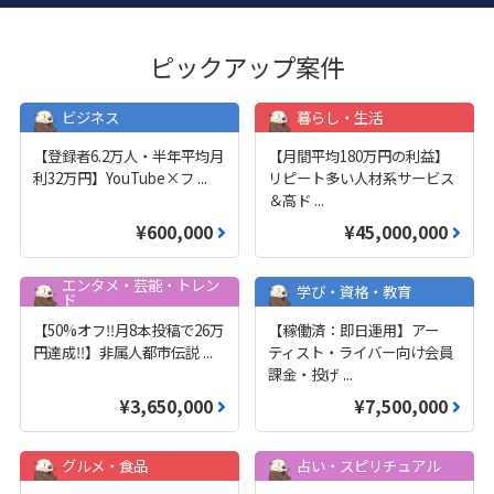
ピックアップ案件
ビジネス
暮らし・生活
【登録者6.2万人・半年平均月
【月間平均180万円の利益】
利32万円】YouTube×フ
...
リピート多い人材系サービス
＆高ド
...
¥600,000
¥45,000,000
エンタメ・芸能・トレン
学び・資格・教育
ド
【50%オフ‼️月8本投稿で26万
【稼働済：即日運用】アー
円達成‼️】非属人都市伝説
...
ティスト・ライバー向け会員
課金・投げ
...
¥3,650,000
¥7,500,000
グルメ・食品
占い・スピリチュアル