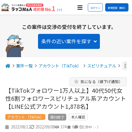
ログイン
新規登録（無料）
(※)
この案件は交渉の受付を終了しています。
条件の近い案件を探す
案件一覧
アカウント（TikTok）
スピリチュアル
【T
気になる（値下げ通知）
【TikTokフォロワー1万人以上】40代50代女
性6割フォロワースピリチュアル系アカウント
【LINE公式アカウント1,878名】
アカウント （TikTok）
本人確認
受付終了
2022/08/12
2022/09/08
374
6
5
（交渉中 : - ）