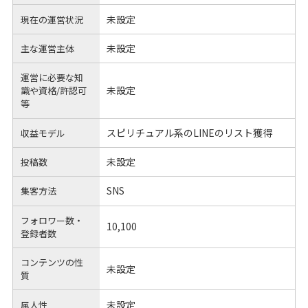
未設定
現在の運営状況
未設定
主な運営主体
運営に必要な知
未設定
識や
資格/許認可
等
スピリチュアル系のLINEのリスト獲得
収益モデル
未設定
投稿数
SNS
集客方法
フォロワー数・
10,100
登録者数
コンテンツの性
未設定
質
未設定
属人性