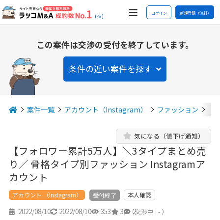
ログイン
新規登録（無料）
(※)
この案件は交渉の受付を終了しています。
条件の近い案件を探す
案件一覧
アカウント（Instagram）
ファッション
【
気になる（値下げ通知）
【フォロワー累計5万人】＼3タイプまとめ売
り／ 骨格タイプ別ファッション Instagramア
カウント
アカウント （Instagram）
本人確認
受付終了
2022/08/10
2022/08/10
353
3
2
（交渉中 : - ）