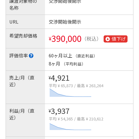
譲渡対象物の
交渉開始後開示
名称
URL
交渉開始後開示
希望売却価格
390,000
¥
（税込）
値下げ
評価倍率
60ヶ月以上
（直近利益）
8ヶ月
（平均利益）
4,921
売上/月（直
¥
近）
平均 ¥ 65,873
/
最高 ¥ 263,264
3,937
利益/月（直
¥
近）
平均 ¥ 54,365
/
最高 ¥ 210,612