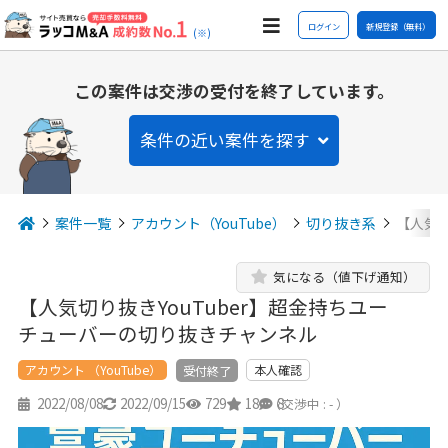
ログイン
新規登録（無料）
(※)
この案件は交渉の受付を終了しています。
条件の近い案件を探す
案件一覧
アカウント（YouTube）
切り抜き系
【人気切
気になる（値下げ通知）
【人気切り抜きYouTuber】超金持ちユー
チューバーの切り抜きチャンネル
アカウント （YouTube）
本人確認
受付終了
2022/08/08
2022/09/15
729
18
8
（交渉中 : - ）