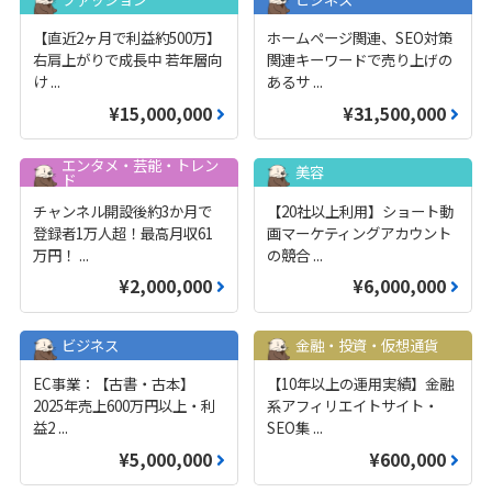
【直近2ヶ月で利益約500万】
ホームページ関連、SEO対策
右肩上がりで成長中 若年層向
関連キーワードで売り上げの
け
...
あるサ
...
¥15,000,000
¥31,500,000
エンタメ・芸能・トレン
美容
ド
チャンネル開設後約3か月で
【20社以上利用】ショート動
登録者1万人超！最高月収61
画マーケティングアカウント
万円！
...
の競合
...
¥2,000,000
¥6,000,000
ビジネス
金融・投資・仮想通貨
EC事業：【古書・古本】
【10年以上の運用実績】金融
2025年売上600万円以上・利
系アフィリエイトサイト・
益2
...
SEO集
...
¥5,000,000
¥600,000