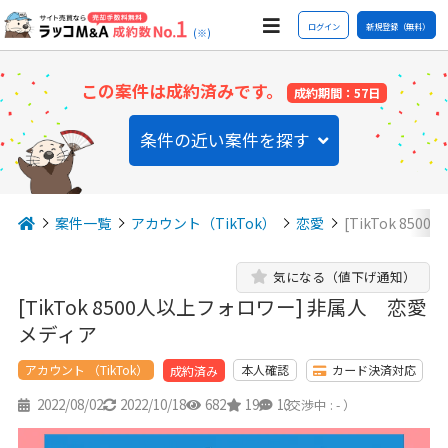
ログイン
新規登録（無料）
(※)
この案件は成約済みです。
成約期間：57日
条件の近い案件を探す
案件一覧
アカウント（TikTok）
恋愛
[TikTok 8
気になる（値下げ通知）
[TikTok 8500人以上フォロワー] 非属人 恋愛
メディア
アカウント （TikTok）
本人確認
カード決済対応
成約済み
2022/08/02
2022/10/18
682
19
13
（交渉中 : - ）