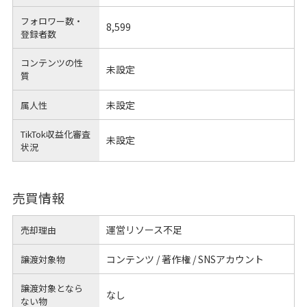
フォロワー数・
8,599
登録者数
コンテンツの性
未設定
質
未設定
属人性
TikTok収益化審査
未設定
状況
売買情報
運営リソース不足
売却理由
コンテンツ / 著作権 / SNSアカウント
譲渡対象物
譲渡対象となら
なし
ない物