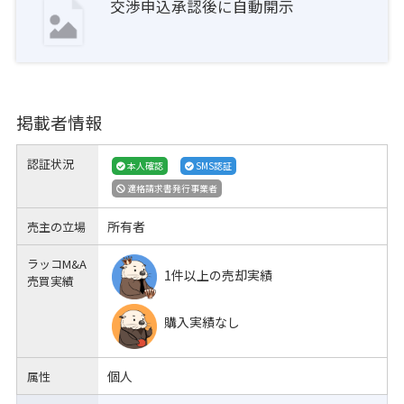
交渉申込承認後に自動開示
掲載者情報
認証状況
本人確認
SMS認証
適格請求書発行事業者
所有者
売主の立場
ラッコM&A
1件以上の売却実績
売買実績
購入実績なし
個人
属性