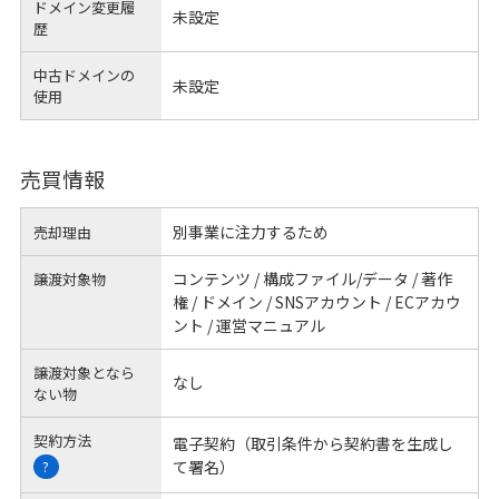
ドメイン変更履
未設定
歴
中古ドメインの
未設定
使用
売買情報
別事業に注力するため
売却理由
コンテンツ / 構成ファイル/データ / 著作
譲渡対象物
権 / ドメイン / SNSアカウント / ECアカウ
ント / 運営マニュアル
譲渡対象となら
なし
ない物
契約方法
電子契約（取引条件から契約書を生成し
て署名）
?