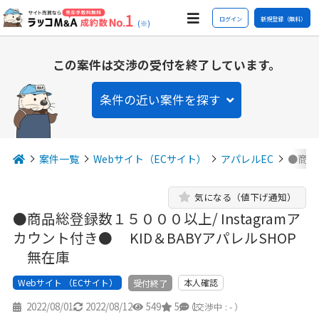
ログイン
新規登録（無料）
(※)
この案件は交渉の受付を終了しています。
条件の近い案件を探す
案件一覧
Webサイト（ECサイト）
アパレルEC
●商品
気になる（値下げ通知）
●商品総登録数１５０００以上/ Instagramア
カウント付き● KID＆BABYアパレルSHOP
無在庫
Webサイト （ECサイト）
本人確認
受付終了
2022/08/01
2022/08/12
549
5
1
（交渉中 : - ）