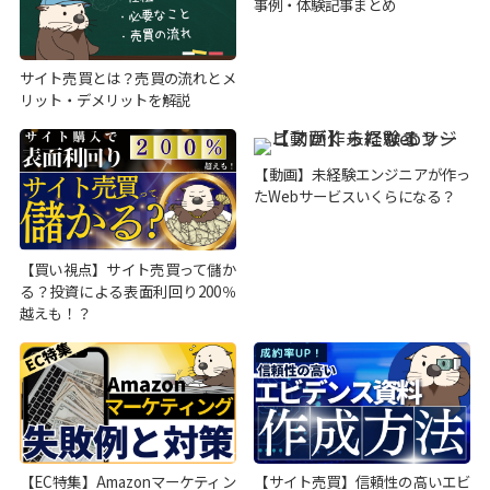
事例・体験記事まとめ
サイト売買とは？売買の流れとメ
リット・デメリットを解説
【動画】未経験エンジニアが作っ
たWebサービスいくらになる？
【買い視点】サイト売買って儲か
る？投資による表面利回り200％
越えも！？
【EC特集】Amazonマーケティン
【サイト売買】信頼性の高いエビ